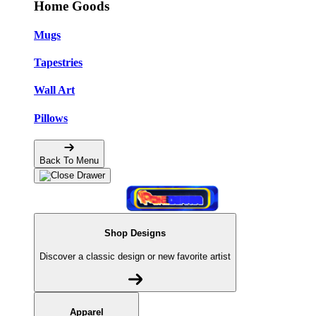
Home Goods
Mugs
Tapestries
Wall Art
Pillows
Back To Menu
Shop Designs
Discover a classic design or new favorite artist
Apparel