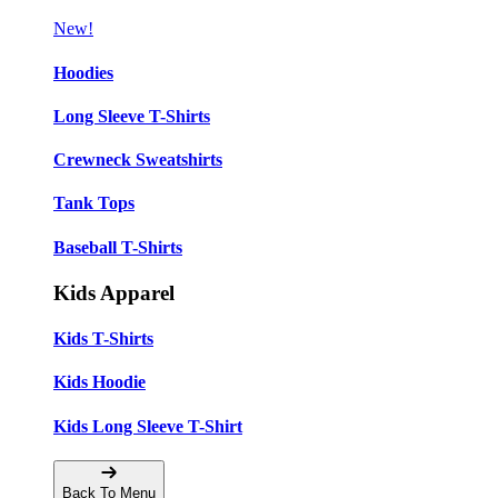
New!
Hoodies
Long Sleeve T-Shirts
Crewneck Sweatshirts
Tank Tops
Baseball T-Shirts
Kids Apparel
Kids T-Shirts
Kids Hoodie
Kids Long Sleeve T-Shirt
Back To Menu