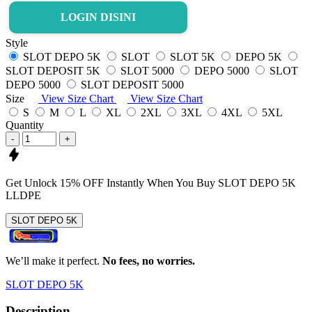
LOGIN DISINI
Style
SLOT DEPO 5K
SLOT
SLOT 5K
DEPO 5K
SLOT DEPOSIT 5K
SLOT 5000
DEPO 5000
SLOT
DEPO 5000
SLOT DEPOSIT 5000
Size
View Size Chart
View Size Chart
S
M
L
XL
2XL
3XL
4XL
5XL
Quantity
-
+
Get
Unlock 15%
OFF Instantly When You Buy
SLOT DEPO 5K
LLDPE
SLOT DEPO 5K
We’ll make it perfect.
No fees, no worries.
SLOT DEPO 5K
Description