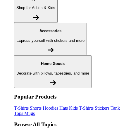
Shop for Adults & Kids
Accessories
Express yourself with stickers and more
Home Goods
Decorate with pillows, tapestries, and more
Popular Products
T-Shirts
Shorts
Hoodies
Hats
Kids T-Shirts
Stickers
Tank
Tops
Mugs
Browse All Topics