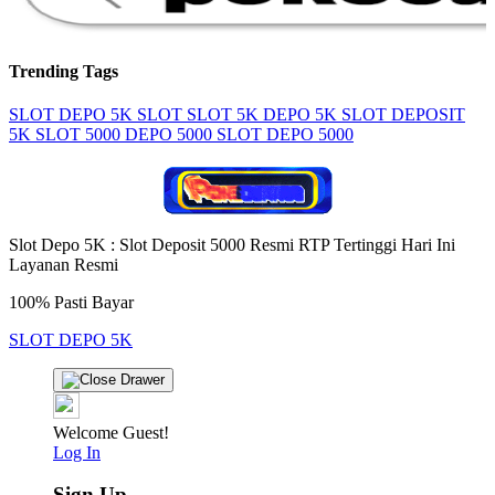
Trending Tags
SLOT DEPO 5K
SLOT
SLOT 5K
DEPO 5K
SLOT DEPOSIT
5K
SLOT 5000
DEPO 5000
SLOT DEPO 5000
Slot Depo 5K : Slot Deposit 5000 Resmi RTP Tertinggi Hari Ini
Layanan Resmi
100% Pasti Bayar
SLOT DEPO 5K
Welcome Guest!
Log In
Sign Up