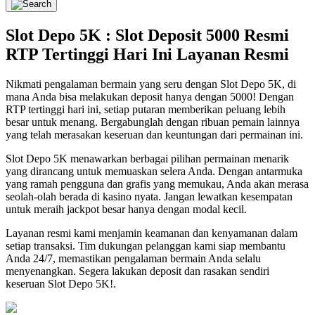
Slot Depo 5K : Slot Deposit 5000 Resmi
RTP Tertinggi Hari Ini Layanan Resmi
Nikmati pengalaman bermain yang seru dengan Slot Depo 5K, di
mana Anda bisa melakukan deposit hanya dengan 5000! Dengan
RTP tertinggi hari ini, setiap putaran memberikan peluang lebih
besar untuk menang. Bergabunglah dengan ribuan pemain lainnya
yang telah merasakan keseruan dan keuntungan dari permainan ini.
Slot Depo 5K menawarkan berbagai pilihan permainan menarik
yang dirancang untuk memuaskan selera Anda. Dengan antarmuka
yang ramah pengguna dan grafis yang memukau, Anda akan merasa
seolah-olah berada di kasino nyata. Jangan lewatkan kesempatan
untuk meraih jackpot besar hanya dengan modal kecil.
Layanan resmi kami menjamin keamanan dan kenyamanan dalam
setiap transaksi. Tim dukungan pelanggan kami siap membantu
Anda 24/7, memastikan pengalaman bermain Anda selalu
menyenangkan. Segera lakukan deposit dan rasakan sendiri
keseruan Slot Depo 5K!.