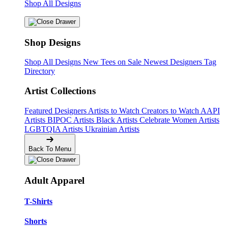
Shop All Designs
Shop Designs
Shop All Designs
New Tees on Sale
Newest Designers
Tag
Directory
Artist Collections
Featured Designers
Artists to Watch
Creators to Watch
AAPI
Artists
BIPOC Artists
Black Artists
Celebrate Women Artists
LGBTQIA Artists
Ukrainian Artists
Back To Menu
Adult Apparel
T-Shirts
Shorts