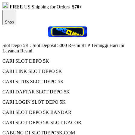
FREE
US Shipping for Orders
$70+
Shop
Slot Depo 5K : Slot Deposit 5000 Resmi RTP Tertinggi Hari Ini
Layanan Resmi
CARI SLOT DEPO 5K
CARI LINK SLOT DEPO 5K
CARI SITUS SLOT DEPO 5K
CARI DAFTAR SLOT DEPO 5K
CARI LOGIN SLOT DEPO 5K
CARI SLOT DEPO 5K BANDAR
CARI SLOT DEPO 5K SLOT GACOR
GABUNG DI SLOTDEPO5K.COM