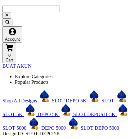
Account
0
Cart
BUAT AKUN
Explore Categories
Popular Products
Shop All Designs
SLOT DEPO 5K
SLOT
SLOT 5K
DEPO 5K
SLOT DEPOSIT 5K
SLOT 5000
DEPO 5000
SLOT DEPO 5000
Design ID: SLOT DEPO 5K