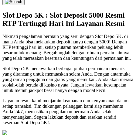
Slot Depo 5K : Slot Deposit 5000 Resmi
RTP Tertinggi Hari Ini Layanan Resmi
Nikmati pengalaman bermain yang seru dengan Slot Depo 5K, di
mana Anda bisa melakukan deposit hanya dengan 5000! Dengan
RTP tertinggi hari ini, setiap putaran memberikan peluang lebih
besar untuk menang. Bergabunglah dengan ribuan pemain lainnya
yang telah merasakan keseruan dan keuntungan dari permainan ini.
Slot Depo 5K menawarkan berbagai pilihan permainan menarik
yang dirancang untuk memuaskan selera Anda. Dengan antarmuka
yang ramah pengguna dan grafis yang memukau, Anda akan merasa
seolah-olah berada di kasino nyata. Jangan lewatkan kesempatan
untuk meraih jackpot besar hanya dengan modal kecil.
Layanan resmi kami menjamin keamanan dan kenyamanan dalam
setiap transaksi. Tim dukungan pelanggan kami siap membantu
Anda 24/7, memastikan pengalaman bermain Anda selalu
menyenangkan. Segera lakukan deposit dan rasakan sendiri
keseruan Slot Depo 5K!.