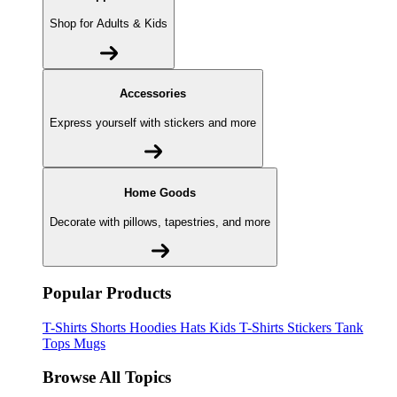
Shop for Adults & Kids
Accessories
Express yourself with stickers and more
Home Goods
Decorate with pillows, tapestries, and more
Popular Products
T-Shirts
Shorts
Hoodies
Hats
Kids T-Shirts
Stickers
Tank
Tops
Mugs
Browse All Topics