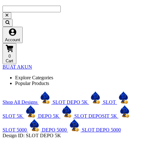
Account
0
Cart
BUAT AKUN
Explore Categories
Popular Products
Shop All Designs
SLOT DEPO 5K
SLOT
SLOT 5K
DEPO 5K
SLOT DEPOSIT 5K
SLOT 5000
DEPO 5000
SLOT DEPO 5000
Design ID: SLOT DEPO 5K