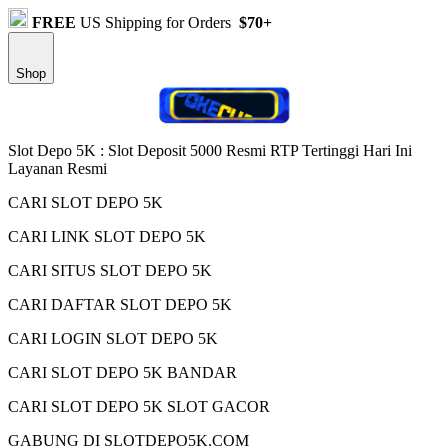
FREE
US Shipping for Orders
$70+
Shop
Slot Depo 5K : Slot Deposit 5000 Resmi RTP Tertinggi Hari Ini
Layanan Resmi
CARI SLOT DEPO 5K
CARI LINK SLOT DEPO 5K
CARI SITUS SLOT DEPO 5K
CARI DAFTAR SLOT DEPO 5K
CARI LOGIN SLOT DEPO 5K
CARI SLOT DEPO 5K BANDAR
CARI SLOT DEPO 5K SLOT GACOR
GABUNG DI SLOTDEPO5K.COM