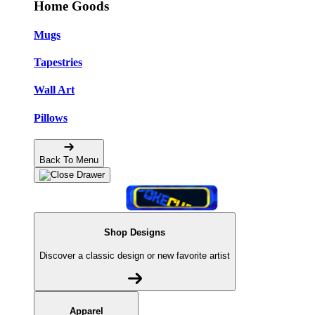
Home Goods
Mugs
Tapestries
Wall Art
Pillows
Back To Menu
Shop Designs
Discover a classic design or new favorite artist
Apparel