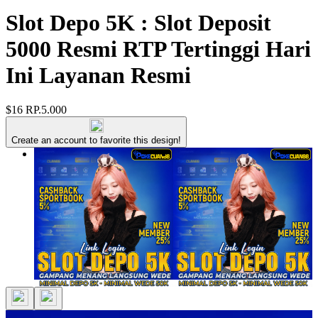
Slot Depo 5K : Slot Deposit
5000 Resmi RTP Tertinggi Hari
Ini Layanan Resmi
$16
RP.5.000
Create an account to favorite this design!