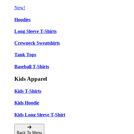
New!
Hoodies
Long Sleeve T-Shirts
Crewneck Sweatshirts
Tank Tops
Baseball T-Shirts
Kids Apparel
Kids T-Shirts
Kids Hoodie
Kids Long Sleeve T-Shirt
Back To Menu