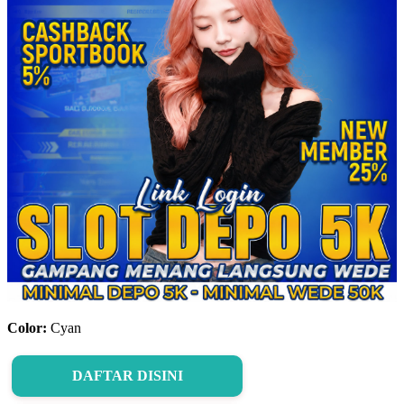
Color:
Cyan
DAFTAR DISINI