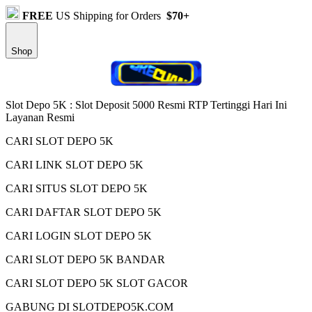
FREE
US Shipping for Orders
$70+
Shop
Slot Depo 5K : Slot Deposit 5000 Resmi RTP Tertinggi Hari Ini
Layanan Resmi
CARI SLOT DEPO 5K
CARI LINK SLOT DEPO 5K
CARI SITUS SLOT DEPO 5K
CARI DAFTAR SLOT DEPO 5K
CARI LOGIN SLOT DEPO 5K
CARI SLOT DEPO 5K BANDAR
CARI SLOT DEPO 5K SLOT GACOR
GABUNG DI SLOTDEPO5K.COM