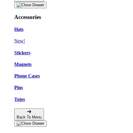
Accessories
Hats
New!
Stickers
Magnets
Phone Cases
Pins
Totes
Back To Menu