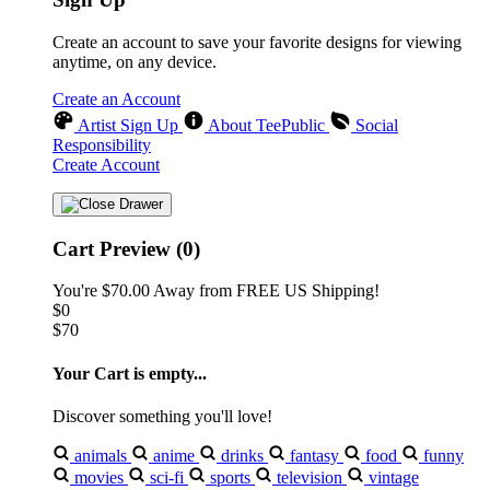
Create an account to save your favorite designs for viewing
anytime, on any device.
Create an Account
Artist Sign Up
About TeePublic
Social
Responsibility
Create Account
Cart Preview (0)
You're
$70.00
Away from
FREE US Shipping!
$0
$70
Your Cart is empty...
Discover something you'll love!
animals
anime
drinks
fantasy
food
funny
movies
sci-fi
sports
television
vintage