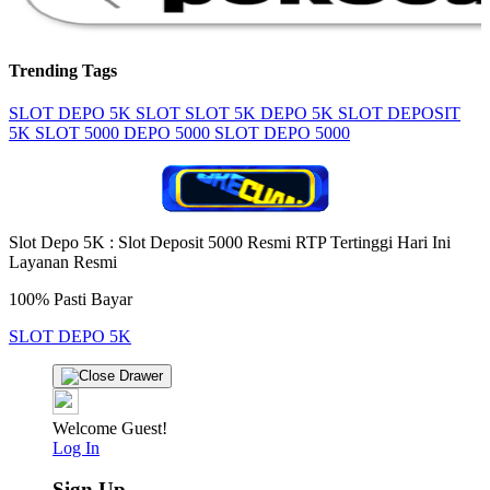
Trending Tags
SLOT DEPO 5K
SLOT
SLOT 5K
DEPO 5K
SLOT DEPOSIT
5K
SLOT 5000
DEPO 5000
SLOT DEPO 5000
Slot Depo 5K : Slot Deposit 5000 Resmi RTP Tertinggi Hari Ini
Layanan Resmi
100% Pasti Bayar
SLOT DEPO 5K
Welcome Guest!
Log In
Sign Up