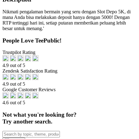
Nikmati pengalaman bermain yang seru dengan Slot Depo 5K, di
mana Anda bisa melakukan deposit hanya dengan 5000! Dengan
RTP tertinggi hari ini, setiap putaran memberikan peluang lebih
besar untuk menang.'
People Love TeePublic!
Trustpilot Rating
4.9 out of 5
Zendesk Satisfaction Rating
4.9 out of 5
Google Customer Reviews
4.6 out of 5
Not what you're looking for?
Try another search.