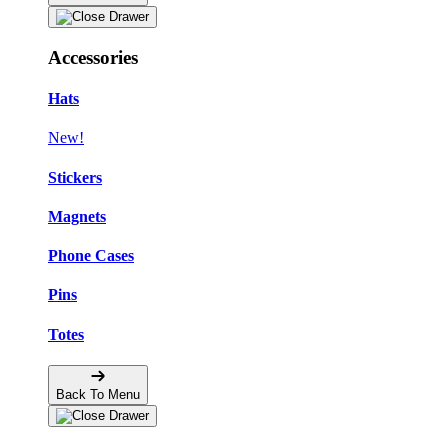
Accessories
Hats
New!
Stickers
Magnets
Phone Cases
Pins
Totes
Back To Menu