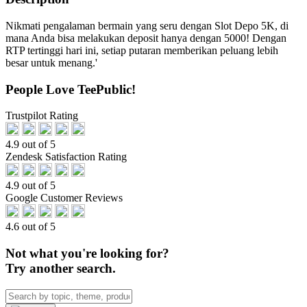
Nikmati pengalaman bermain yang seru dengan Slot Depo 5K, di
mana Anda bisa melakukan deposit hanya dengan 5000! Dengan
RTP tertinggi hari ini, setiap putaran memberikan peluang lebih
besar untuk menang.'
People Love TeePublic!
Trustpilot Rating
4.9 out of 5
Zendesk Satisfaction Rating
4.9 out of 5
Google Customer Reviews
4.6 out of 5
Not what you're looking for?
Try another search.