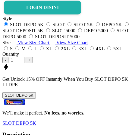
LOGIN DISINI
Style
SLOT DEPO 5K
SLOT
SLOT 5K
DEPO 5K
SLOT DEPOSIT 5K
SLOT 5000
DEPO 5000
SLOT
DEPO 5000
SLOT DEPOSIT 5000
Size
View Size Chart
View Size Chart
S
M
L
XL
2XL
3XL
4XL
5XL
Quantity
-
+
Get
Unlock 15%
OFF Instantly When You Buy
SLOT DEPO 5K
LLDPE
SLOT DEPO 5K
We’ll make it perfect.
No fees, no worries.
SLOT DEPO 5K
Description