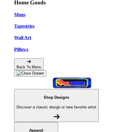
Home Goods
Mugs
Tapestries
Wall Art
Pillows
Back To Menu
Shop Designs
Discover a classic design or new favorite artist
Apparel