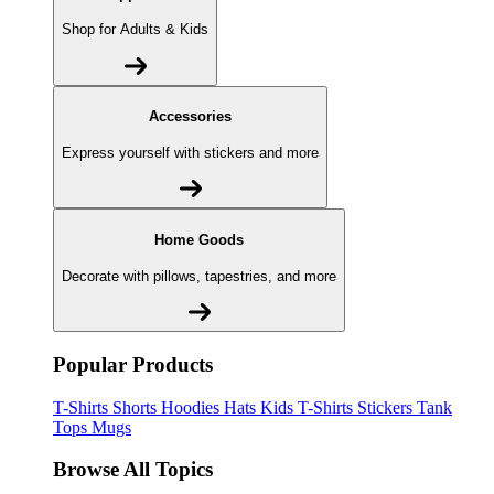
Shop for Adults & Kids
Accessories
Express yourself with stickers and more
Home Goods
Decorate with pillows, tapestries, and more
Popular Products
T-Shirts
Shorts
Hoodies
Hats
Kids T-Shirts
Stickers
Tank
Tops
Mugs
Browse All Topics