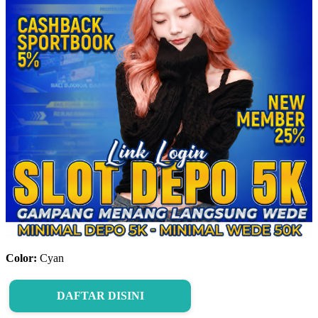
Color:
Cyan
DAFTAR DISINI