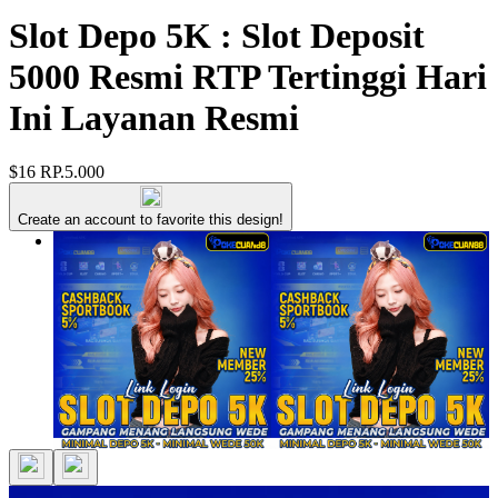
Slot Depo 5K : Slot Deposit
5000 Resmi RTP Tertinggi Hari
Ini Layanan Resmi
$16
RP.5.000
Create an account to favorite this design!