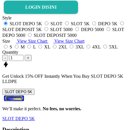
LOGIN DISINI
Style
SLOT DEPO 5K
SLOT
SLOT 5K
DEPO 5K
SLOT DEPOSIT 5K
SLOT 5000
DEPO 5000
SLOT
DEPO 5000
SLOT DEPOSIT 5000
Size
View Size Chart
View Size Chart
S
M
L
XL
2XL
3XL
4XL
5XL
Quantity
-
+
Get
Unlock 15%
OFF Instantly When You Buy
SLOT DEPO 5K
LLDPE
SLOT DEPO 5K
We’ll make it perfect.
No fees, no worries.
SLOT DEPO 5K
Description