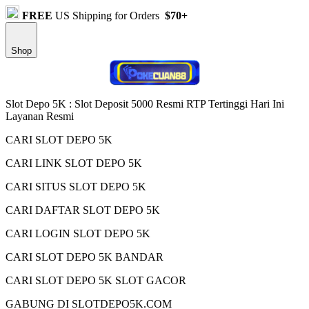
FREE
US Shipping for Orders
$70+
Shop
Slot Depo 5K : Slot Deposit 5000 Resmi RTP Tertinggi Hari Ini
Layanan Resmi
CARI SLOT DEPO 5K
CARI LINK SLOT DEPO 5K
CARI SITUS SLOT DEPO 5K
CARI DAFTAR SLOT DEPO 5K
CARI LOGIN SLOT DEPO 5K
CARI SLOT DEPO 5K BANDAR
CARI SLOT DEPO 5K SLOT GACOR
GABUNG DI SLOTDEPO5K.COM