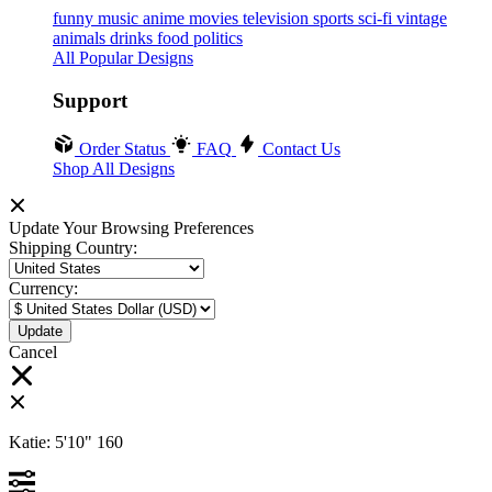
funny
music
anime
movies
television
sports
sci-fi
vintage
animals
drinks
food
politics
All Popular Designs
Support
Order Status
FAQ
Contact Us
Shop All Designs
Update Your Browsing Preferences
Shipping Country:
Currency:
Cancel
Katie:
5'10"
160