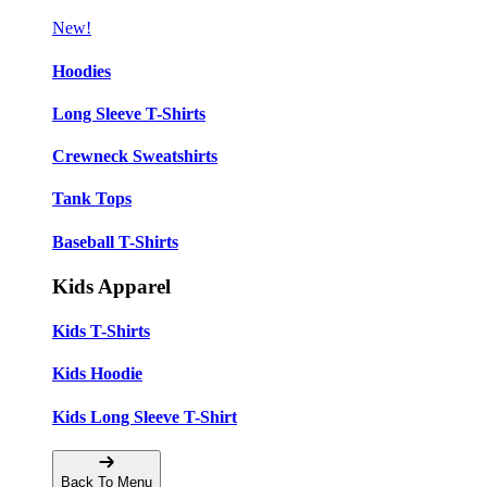
New!
Hoodies
Long Sleeve T-Shirts
Crewneck Sweatshirts
Tank Tops
Baseball T-Shirts
Kids Apparel
Kids T-Shirts
Kids Hoodie
Kids Long Sleeve T-Shirt
Back To Menu