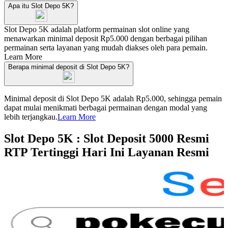
Apa itu Slot Depo 5K?
Slot Depo 5K adalah platform permainan slot online yang
menawarkan minimal deposit Rp5.000 dengan berbagai pilihan
permainan serta layanan yang mudah diakses oleh para pemain.
Learn More
Berapa minimal deposit di Slot Depo 5K?
Minimal deposit di Slot Depo 5K adalah Rp5.000, sehingga pemain
dapat mulai menikmati berbagai permainan dengan modal yang
lebih terjangkau.
Learn More
Slot Depo 5K : Slot Deposit 5000 Resmi
RTP Tertinggi Hari Ini Layanan Resmi