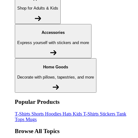
Shop for Adults & Kids
Accessories
Express yourself with stickers and more
Home Goods
Decorate with pillows, tapestries, and more
Popular Products
T-Shirts
Shorts
Hoodies
Hats
Kids T-Shirts
Stickers
Tank
Tops
Mugs
Browse All Topics