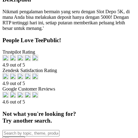
Nikmati pengalaman bermain yang seru dengan Slot Depo 5K, di
mana Anda bisa melakukan deposit hanya dengan 5000! Dengan
RTP tertinggi hari ini, setiap putaran memberikan peluang lebih
besar untuk menang.'
People Love TeePublic!
Trustpilot Rating
4.9 out of 5
Zendesk Satisfaction Rating
4.9 out of 5
Google Customer Reviews
4.6 out of 5
Not what you're looking for?
Try another search.