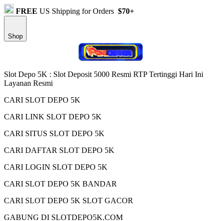
FREE
US Shipping for Orders
$70+
Shop
Slot Depo 5K : Slot Deposit 5000 Resmi RTP Tertinggi Hari Ini
Layanan Resmi
CARI SLOT DEPO 5K
CARI LINK SLOT DEPO 5K
CARI SITUS SLOT DEPO 5K
CARI DAFTAR SLOT DEPO 5K
CARI LOGIN SLOT DEPO 5K
CARI SLOT DEPO 5K BANDAR
CARI SLOT DEPO 5K SLOT GACOR
GABUNG DI SLOTDEPO5K.COM