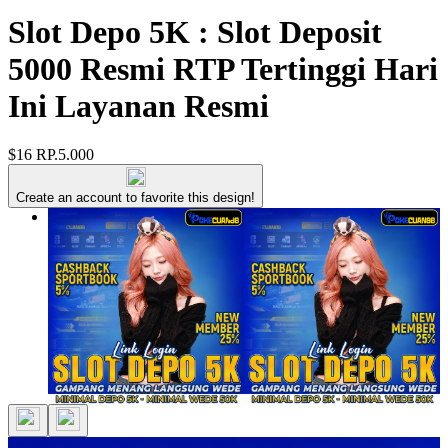
Slot Depo 5K : Slot Deposit
5000 Resmi RTP Tertinggi Hari
Ini Layanan Resmi
$16
RP.5.000
Create an account to favorite this design!