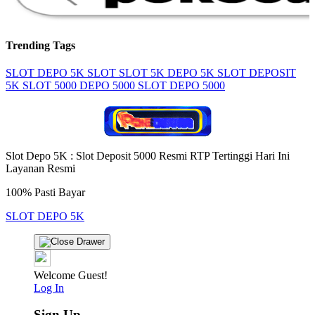
Trending Tags
SLOT DEPO 5K
SLOT
SLOT 5K
DEPO 5K
SLOT DEPOSIT
5K
SLOT 5000
DEPO 5000
SLOT DEPO 5000
Slot Depo 5K : Slot Deposit 5000 Resmi RTP Tertinggi Hari Ini
Layanan Resmi
100% Pasti Bayar
SLOT DEPO 5K
Welcome Guest!
Log In
Sign Up