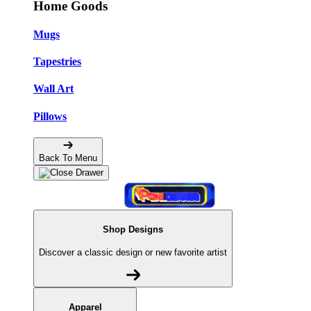
Home Goods
Mugs
Tapestries
Wall Art
Pillows
Back To Menu
Shop Designs
Discover a classic design or new favorite artist
Apparel