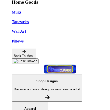
Home Goods
Mugs
Tapestries
Wall Art
Pillows
Back To Menu
Shop Designs
Discover a classic design or new favorite artist
Apparel