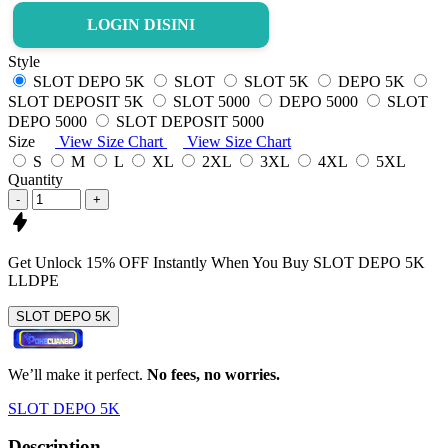
LOGIN DISINI
Style
SLOT DEPO 5K
SLOT
SLOT 5K
DEPO 5K
SLOT DEPOSIT 5K
SLOT 5000
DEPO 5000
SLOT
DEPO 5000
SLOT DEPOSIT 5000
Size
View Size Chart
View Size Chart
S
M
L
XL
2XL
3XL
4XL
5XL
Quantity
-
+
Get
Unlock 15%
OFF Instantly When You Buy
SLOT DEPO 5K
LLDPE
SLOT DEPO 5K
We’ll make it perfect.
No fees, no worries.
SLOT DEPO 5K
Description