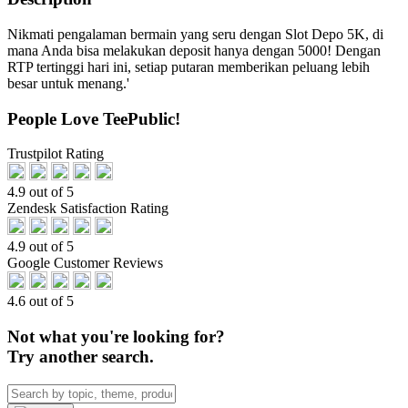
Nikmati pengalaman bermain yang seru dengan Slot Depo 5K, di
mana Anda bisa melakukan deposit hanya dengan 5000! Dengan
RTP tertinggi hari ini, setiap putaran memberikan peluang lebih
besar untuk menang.'
People Love TeePublic!
Trustpilot Rating
4.9 out of 5
Zendesk Satisfaction Rating
4.9 out of 5
Google Customer Reviews
4.6 out of 5
Not what you're looking for?
Try another search.