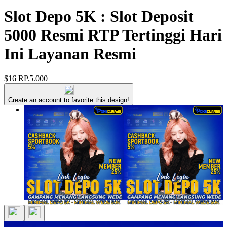
Slot Depo 5K : Slot Deposit
5000 Resmi RTP Tertinggi Hari
Ini Layanan Resmi
$16
RP.5.000
Create an account to favorite this design!