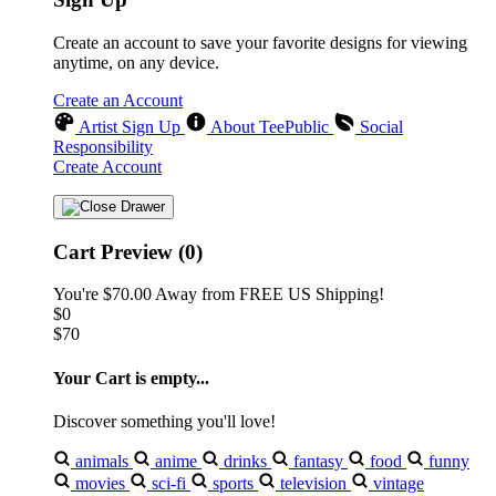
Create an account to save your favorite designs for viewing
anytime, on any device.
Create an Account
Artist Sign Up
About TeePublic
Social
Responsibility
Create Account
Cart Preview (0)
You're
$70.00
Away from
FREE US Shipping!
$0
$70
Your Cart is empty...
Discover something you'll love!
animals
anime
drinks
fantasy
food
funny
movies
sci-fi
sports
television
vintage