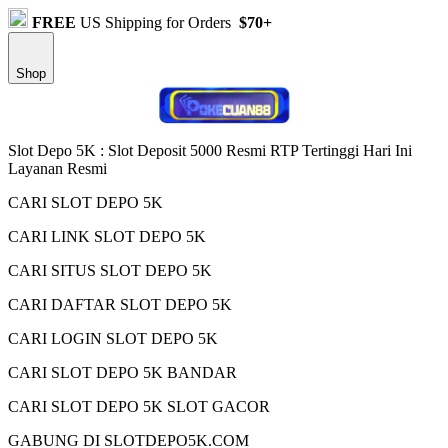
FREE
US Shipping for Orders
$70+
Shop
Slot Depo 5K : Slot Deposit 5000 Resmi RTP Tertinggi Hari Ini
Layanan Resmi
CARI SLOT DEPO 5K
CARI LINK SLOT DEPO 5K
CARI SITUS SLOT DEPO 5K
CARI DAFTAR SLOT DEPO 5K
CARI LOGIN SLOT DEPO 5K
CARI SLOT DEPO 5K BANDAR
CARI SLOT DEPO 5K SLOT GACOR
GABUNG DI SLOTDEPO5K.COM