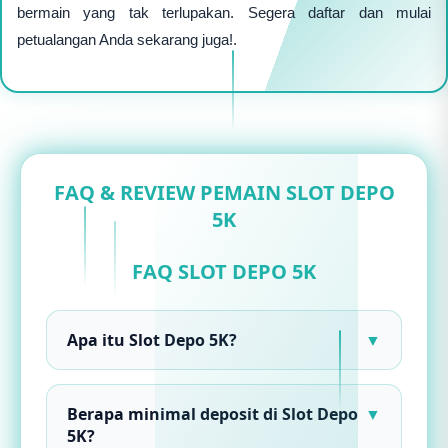
bermain yang tak terlupakan. Segera daftar dan mulai
petualangan Anda sekarang juga!.
FAQ & REVIEW PEMAIN SLOT DEPO
5K
FAQ SLOT DEPO 5K
Apa itu Slot Depo 5K?
▼
Slot Depo 5K adalah platform permainan slot
online yang menawarkan kemudahan bagi
Berapa minimal deposit di Slot Depo
▼
pemain dengan minimal deposit mulai dari
5K?
5000. Dengan konsep deposit terjangkau,