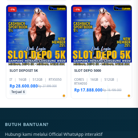
-1%
-1%
SLOT DEPOSIT 5K
SLOT DEPO 5000
I7
|
16GB
|
512GB
|
RTX5050
CORE5
|
16GB
|
512GB
|
RTX4050
Rp 28.600.080
Rp 27.999.000
Rp 17.888.000
Rp 18.499.000
Terjual 6
BUTUH BANTUAN?
Hubungi kami melalui Official WhatsApp interaktif