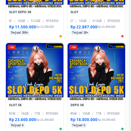
SLOT DEPO 5K
SLOT
I5
|
16GB
|
512GB
|
RTX3050
I7
|
16GB
|
512GB
|
RTX5050
Rp 11.500.000
Rp 22.887.000
Rp 12.799.000
Rp 21.999.000
Terjual 200+
Terjual 20+
-1%
-1%
SLOT 5K
DEPO 5K
R7AI
|
16GB
|
1TB
|
RTX5060
R5AI
|
16GB
|
1TB
|
RTX5060
Rp 23.600.000
Rp 18.800.000
Rp 21.399.000
Rp 19.799.000
Terjual 6
Terjual 5