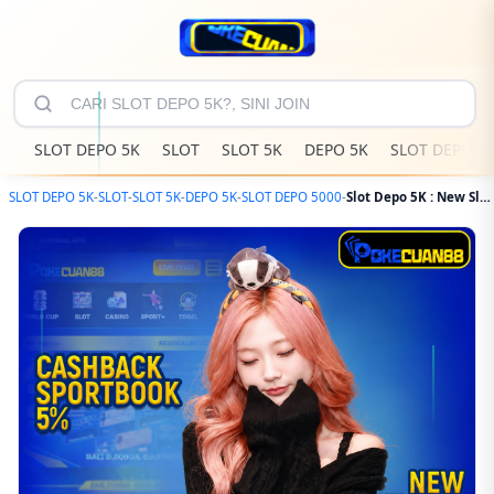
SLOT DEPO 5K
SLOT
SLOT 5K
DEPO 5K
SLOT DEPOSIT
SLOT DEPO 5K
-
SLOT
-
SLOT 5K
-
DEPO 5K
-
SLOT DEPO 5000
-
Slot Depo 5K : New Slot Deposit 5000 Resmi RTP Tertinggi Hari Ini Layanan 24 Jam