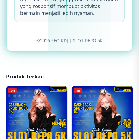
yang responsif membuat aktivitas
bermain menjadi lebih nyaman.
©2026 SEO KDJ | SLOT DEPO 5K
Produk Terkait
-2%
-1%