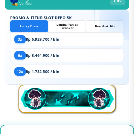
Info
Verified
PROMO & FITUR SLOT DEPO 5K
Lomba Panjat
Lucky Draw
Prediksi Jitu
Turnover
3x
Rp 6.929.700 / bln
6x
Rp 3.464.900 / bln
12x
Rp 1.732.500 / bln