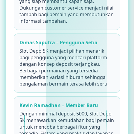
yang siap membantu kapan saja.
Dukungan customer service menjadi nilai
tambah bagi pemain yang membutuhkan
informasi tambahan.
Dimas Saputra – Pengguna Setia
Slot Depo 5K menjadi pilihan menarik
bagi pengguna yang mencari platform
dengan konsep deposit terjangkau.
Berbagai permainan yang tersedia
memberikan variasi hiburan sehingga
pengalaman bermain terasa lebih seru.
Kevin Ramadhan – Member Baru
Dengan minimal deposit 5000, Slot Depo
5K menawarkan kemudahan bagi pemain
untuk mencoba berbagai fitur yang
tersedia. Sistem yang praktis dan layanan