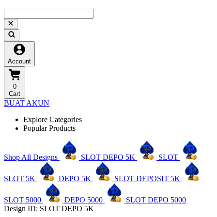
Account
0
Cart
BUAT AKUN
Explore Categories
Popular Products
Shop All Designs
SLOT DEPO 5K
SLOT
SLOT 5K
DEPO 5K
SLOT DEPOSIT 5K
SLOT 5000
DEPO 5000
SLOT DEPO 5000
Design ID: SLOT DEPO 5K