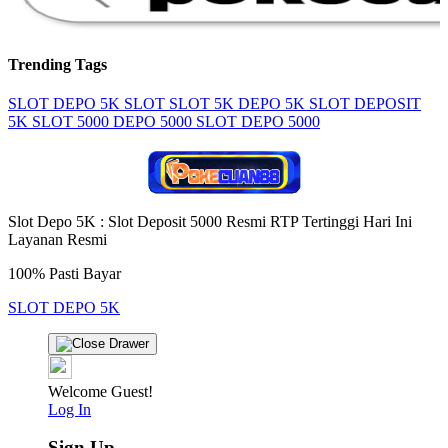
Trending Tags
SLOT DEPO 5K
SLOT
SLOT 5K
DEPO 5K
SLOT DEPOSIT
5K
SLOT 5000
DEPO 5000
SLOT DEPO 5000
Slot Depo 5K : Slot Deposit 5000 Resmi RTP Tertinggi Hari Ini
Layanan Resmi
100% Pasti Bayar
SLOT DEPO 5K
Welcome Guest!
Log In
Sign Up