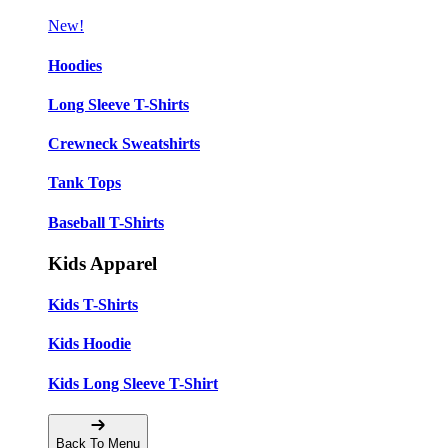
New!
Hoodies
Long Sleeve T-Shirts
Crewneck Sweatshirts
Tank Tops
Baseball T-Shirts
Kids Apparel
Kids T-Shirts
Kids Hoodie
Kids Long Sleeve T-Shirt
Back To Menu