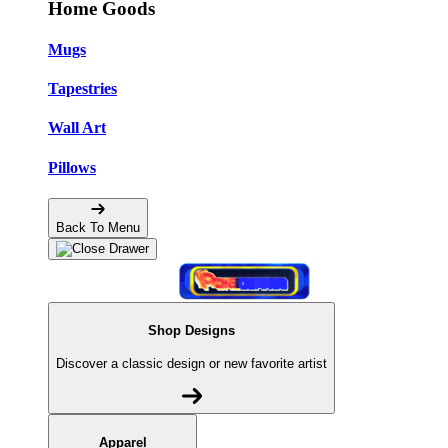
Home Goods
Mugs
Tapestries
Wall Art
Pillows
Back To Menu
Shop Designs
Discover a classic design or new favorite artist
Apparel