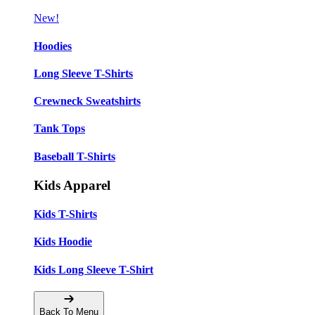
New!
Hoodies
Long Sleeve T-Shirts
Crewneck Sweatshirts
Tank Tops
Baseball T-Shirts
Kids Apparel
Kids T-Shirts
Kids Hoodie
Kids Long Sleeve T-Shirt
Back To Menu