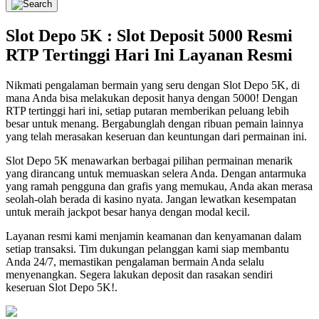
Slot Depo 5K : Slot Deposit 5000 Resmi
RTP Tertinggi Hari Ini Layanan Resmi
Nikmati pengalaman bermain yang seru dengan Slot Depo 5K, di
mana Anda bisa melakukan deposit hanya dengan 5000! Dengan
RTP tertinggi hari ini, setiap putaran memberikan peluang lebih
besar untuk menang. Bergabunglah dengan ribuan pemain lainnya
yang telah merasakan keseruan dan keuntungan dari permainan ini.
Slot Depo 5K menawarkan berbagai pilihan permainan menarik
yang dirancang untuk memuaskan selera Anda. Dengan antarmuka
yang ramah pengguna dan grafis yang memukau, Anda akan merasa
seolah-olah berada di kasino nyata. Jangan lewatkan kesempatan
untuk meraih jackpot besar hanya dengan modal kecil.
Layanan resmi kami menjamin keamanan dan kenyamanan dalam
setiap transaksi. Tim dukungan pelanggan kami siap membantu
Anda 24/7, memastikan pengalaman bermain Anda selalu
menyenangkan. Segera lakukan deposit dan rasakan sendiri
keseruan Slot Depo 5K!.