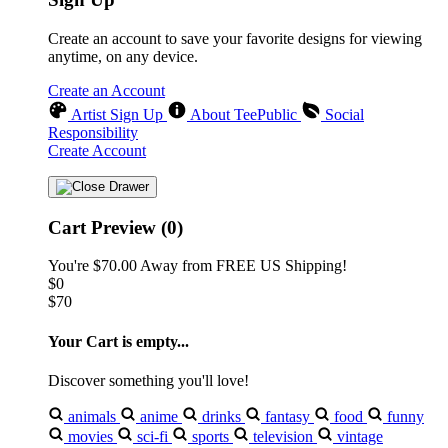
Create an account to save your favorite designs for viewing
anytime, on any device.
Create an Account
Artist Sign Up
About TeePublic
Social
Responsibility
Create Account
Cart Preview (0)
You're
$70.00
Away from
FREE US Shipping!
$0
$70
Your Cart is empty...
Discover something you'll love!
animals
anime
drinks
fantasy
food
funny
movies
sci-fi
sports
television
vintage