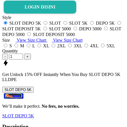
LOGIN DISINI
Style
SLOT DEPO 5K
SLOT
SLOT 5K
DEPO 5K
SLOT DEPOSIT 5K
SLOT 5000
DEPO 5000
SLOT
DEPO 5000
SLOT DEPOSIT 5000
Size
View Size Chart
View Size Chart
S
M
L
XL
2XL
3XL
4XL
5XL
Quantity
-
+
Get
Unlock 15%
OFF Instantly When You Buy
SLOT DEPO 5K
LLDPE
SLOT DEPO 5K
We’ll make it perfect.
No fees, no worries.
SLOT DEPO 5K
Description