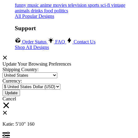
funny
music
anime
movies
television
sports
sci-fi
vintage
animals
drinks
food
politics
All Popular Designs
Support
Order Status
FAQ
Contact Us
Shop All Designs
Update Your Browsing Preferences
Shipping Country:
Currency:
Cancel
Katie:
5'10"
160