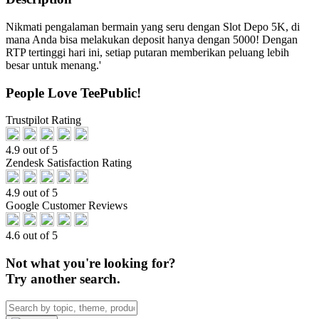
Nikmati pengalaman bermain yang seru dengan Slot Depo 5K, di
mana Anda bisa melakukan deposit hanya dengan 5000! Dengan
RTP tertinggi hari ini, setiap putaran memberikan peluang lebih
besar untuk menang.'
People Love TeePublic!
Trustpilot Rating
4.9 out of 5
Zendesk Satisfaction Rating
4.9 out of 5
Google Customer Reviews
4.6 out of 5
Not what you're looking for?
Try another search.