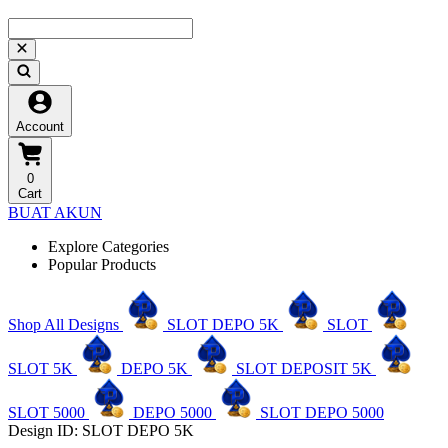
Account
0
Cart
BUAT AKUN
Explore Categories
Popular Products
Shop All Designs
SLOT DEPO 5K
SLOT
SLOT 5K
DEPO 5K
SLOT DEPOSIT 5K
SLOT 5000
DEPO 5000
SLOT DEPO 5000
Design ID: SLOT DEPO 5K