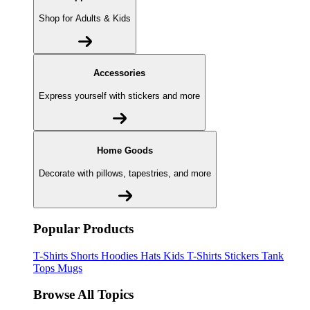
Shop for Adults & Kids
Accessories
Express yourself with stickers and more
Home Goods
Decorate with pillows, tapestries, and more
Popular Products
T-Shirts
Shorts
Hoodies
Hats
Kids T-Shirts
Stickers
Tank
Tops
Mugs
Browse All Topics