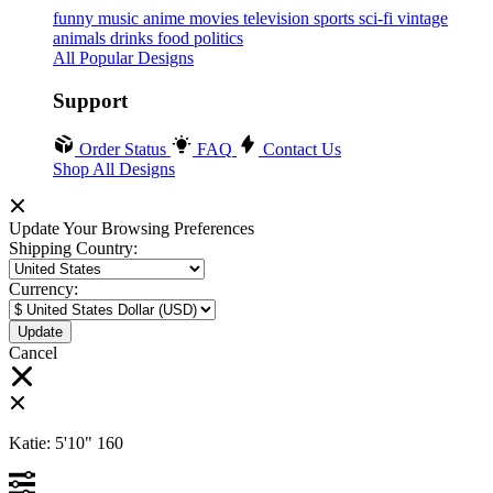
funny
music
anime
movies
television
sports
sci-fi
vintage
animals
drinks
food
politics
All Popular Designs
Support
Order Status
FAQ
Contact Us
Shop All Designs
Update Your Browsing Preferences
Shipping Country:
Currency:
Cancel
Katie:
5'10"
160