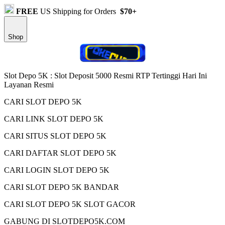
FREE
US Shipping for Orders
$70+
Shop
Slot Depo 5K : Slot Deposit 5000 Resmi RTP Tertinggi Hari Ini
Layanan Resmi
CARI SLOT DEPO 5K
CARI LINK SLOT DEPO 5K
CARI SITUS SLOT DEPO 5K
CARI DAFTAR SLOT DEPO 5K
CARI LOGIN SLOT DEPO 5K
CARI SLOT DEPO 5K BANDAR
CARI SLOT DEPO 5K SLOT GACOR
GABUNG DI SLOTDEPO5K.COM