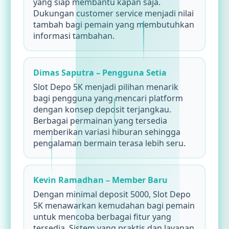
yang siap membantu kapan saja.
Dukungan customer service menjadi nilai
tambah bagi pemain yang membutuhkan
informasi tambahan.
Dimas Saputra – Pengguna Setia
Slot Depo 5K menjadi pilihan menarik
bagi pengguna yang mencari platform
dengan konsep deposit terjangkau.
Berbagai permainan yang tersedia
memberikan variasi hiburan sehingga
pengalaman bermain terasa lebih seru.
Kevin Ramadhan – Member Baru
Dengan minimal deposit 5000, Slot Depo
5K menawarkan kemudahan bagi pemain
untuk mencoba berbagai fitur yang
tersedia. Sistem yang praktis dan layanan