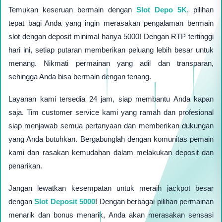
Temukan keseruan bermain dengan
Slot Depo 5K
, pilihan
tepat bagi Anda yang ingin merasakan pengalaman bermain
slot dengan deposit minimal hanya 5000! Dengan RTP tertinggi
hari ini, setiap putaran memberikan peluang lebih besar untuk
menang. Nikmati permainan yang adil dan transparan,
sehingga Anda bisa bermain dengan tenang.
Layanan kami tersedia 24 jam, siap membantu Anda kapan
saja. Tim customer service kami yang ramah dan profesional
siap menjawab semua pertanyaan dan memberikan dukungan
yang Anda butuhkan. Bergabunglah dengan komunitas pemain
kami dan rasakan kemudahan dalam melakukan deposit dan
penarikan.
Jangan lewatkan kesempatan untuk meraih jackpot besar
dengan
Slot Deposit 5000
! Dengan berbagai pilihan permainan
menarik dan bonus menarik, Anda akan merasakan sensasi