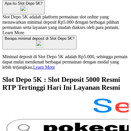
Apa itu Slot Depo 5K?
Slot Depo 5K adalah platform permainan slot online yang
menawarkan minimal deposit Rp5.000 dengan berbagai pilihan
permainan serta layanan yang mudah diakses oleh para pemain.
Learn More
Berapa minimal deposit di Slot Depo 5K?
Minimal deposit di Slot Depo 5K adalah Rp5.000, sehingga pemain
dapat mulai menikmati berbagai permainan dengan modal yang
lebih terjangkau.
Learn More
Slot Depo 5K : Slot Deposit 5000 Resmi
RTP Tertinggi Hari Ini Layanan Resmi