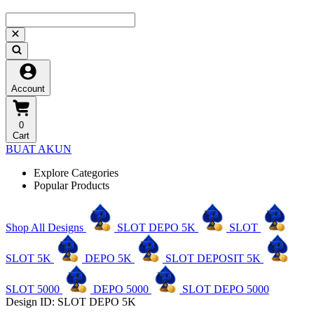
Account
0
Cart
BUAT AKUN
Explore Categories
Popular Products
Shop All Designs
SLOT DEPO 5K
SLOT
SLOT 5K
DEPO 5K
SLOT DEPOSIT 5K
SLOT 5000
DEPO 5000
SLOT DEPO 5000
Design ID: SLOT DEPO 5K