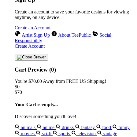
Create an account to save your favorite designs for viewing
anytime, on any device.
Create an Account
Artist Sign Up
About TeePublic
Social
Responsibility
Create Account
Cart Preview (0)
You're
$70.00
Away from
FREE US Shipping!
$0
$70
Your Cart is empty...
Discover something you'll love!
animals
anime
drinks
fantasy
food
funny
movies
sci-fi
sports
television
vintage