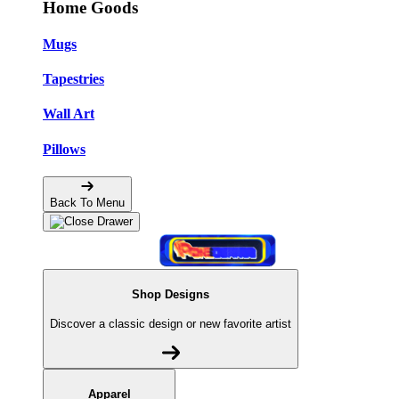
Home Goods
Mugs
Tapestries
Wall Art
Pillows
Back To Menu
Shop Designs
Discover a classic design or new favorite artist
Apparel