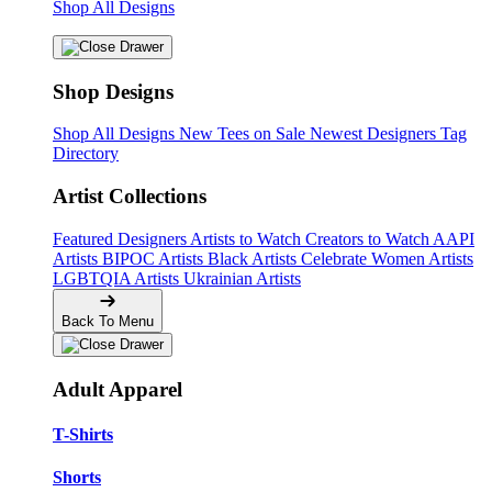
Shop All Designs
Shop Designs
Shop All Designs
New Tees on Sale
Newest Designers
Tag
Directory
Artist Collections
Featured Designers
Artists to Watch
Creators to Watch
AAPI
Artists
BIPOC Artists
Black Artists
Celebrate Women Artists
LGBTQIA Artists
Ukrainian Artists
Back To Menu
Adult Apparel
T-Shirts
Shorts