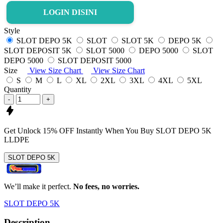
LOGIN DISINI
Style
SLOT DEPO 5K
SLOT
SLOT 5K
DEPO 5K
SLOT DEPOSIT 5K
SLOT 5000
DEPO 5000
SLOT
DEPO 5000
SLOT DEPOSIT 5000
Size
View Size Chart
View Size Chart
S
M
L
XL
2XL
3XL
4XL
5XL
Quantity
-
+
Get
Unlock 15%
OFF Instantly When You Buy
SLOT DEPO 5K
LLDPE
SLOT DEPO 5K
We’ll make it perfect.
No fees, no worries.
SLOT DEPO 5K
Description