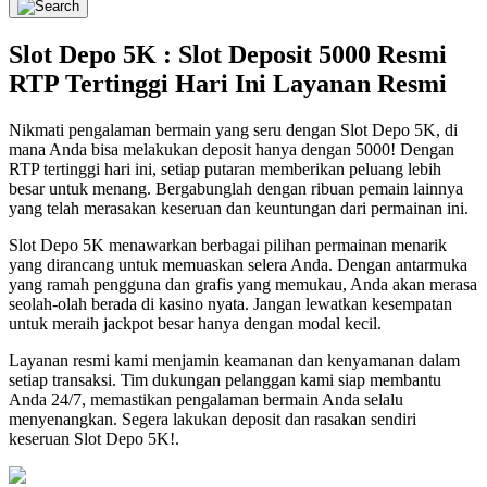
Slot Depo 5K : Slot Deposit 5000 Resmi
RTP Tertinggi Hari Ini Layanan Resmi
Nikmati pengalaman bermain yang seru dengan Slot Depo 5K, di
mana Anda bisa melakukan deposit hanya dengan 5000! Dengan
RTP tertinggi hari ini, setiap putaran memberikan peluang lebih
besar untuk menang. Bergabunglah dengan ribuan pemain lainnya
yang telah merasakan keseruan dan keuntungan dari permainan ini.
Slot Depo 5K menawarkan berbagai pilihan permainan menarik
yang dirancang untuk memuaskan selera Anda. Dengan antarmuka
yang ramah pengguna dan grafis yang memukau, Anda akan merasa
seolah-olah berada di kasino nyata. Jangan lewatkan kesempatan
untuk meraih jackpot besar hanya dengan modal kecil.
Layanan resmi kami menjamin keamanan dan kenyamanan dalam
setiap transaksi. Tim dukungan pelanggan kami siap membantu
Anda 24/7, memastikan pengalaman bermain Anda selalu
menyenangkan. Segera lakukan deposit dan rasakan sendiri
keseruan Slot Depo 5K!.