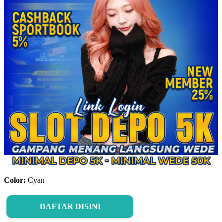
Color:
Cyan
DAFTAR DISINI