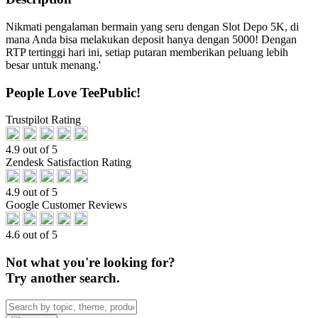
Nikmati pengalaman bermain yang seru dengan Slot Depo 5K, di
mana Anda bisa melakukan deposit hanya dengan 5000! Dengan
RTP tertinggi hari ini, setiap putaran memberikan peluang lebih
besar untuk menang.'
People Love TeePublic!
Trustpilot Rating
4.9 out of 5
Zendesk Satisfaction Rating
4.9 out of 5
Google Customer Reviews
4.6 out of 5
Not what you're looking for?
Try another search.