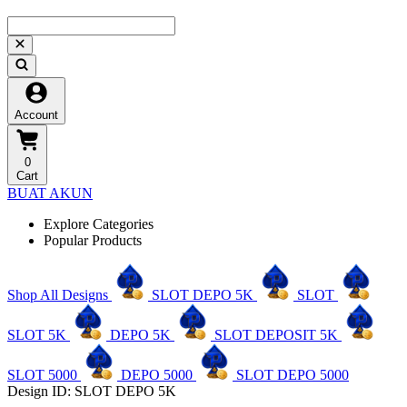
Account
0
Cart
BUAT AKUN
Explore Categories
Popular Products
Shop All Designs
SLOT DEPO 5K
SLOT
SLOT 5K
DEPO 5K
SLOT DEPOSIT 5K
SLOT 5000
DEPO 5000
SLOT DEPO 5000
Design ID: SLOT DEPO 5K