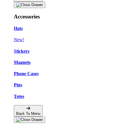
Accessories
Hats
New!
Stickers
Magnets
Phone Cases
Pins
Totes
Back To Menu