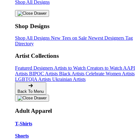
Shop All Designs
Shop Designs
Shop All Designs
New Tees on Sale
Newest Designers
Tag
Directory
Artist Collections
Featured Designers
Artists to Watch
Creators to Watch
AAPI
Artists
BIPOC Artists
Black Artists
Celebrate Women Artists
LGBTQIA Artists
Ukrainian Artists
Back To Menu
Adult Apparel
T-Shirts
Shorts