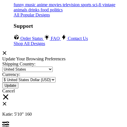
funny
music
anime
movies
television
sports
sci-fi
vintage
animals
drinks
food
politics
All Popular Designs
Support
Order Status
FAQ
Contact Us
Shop All Designs
Update Your Browsing Preferences
Shipping Country:
Currency:
Cancel
Katie:
5'10"
160