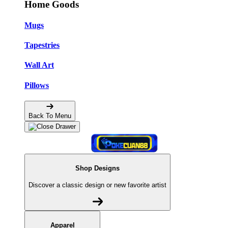
Home Goods
Mugs
Tapestries
Wall Art
Pillows
Back To Menu
Shop Designs
Discover a classic design or new favorite artist
Apparel