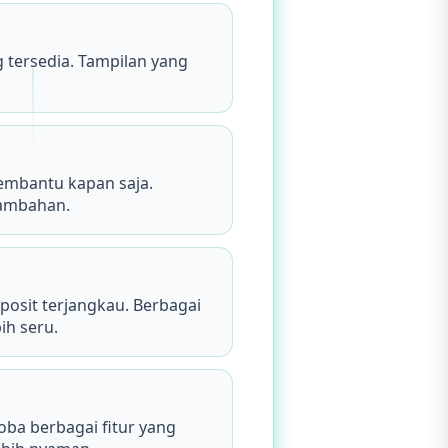
 tersedia. Tampilan yang
membantu kapan saja.
tambahan.
osit terjangkau. Berbagai
ih seru.
ba berbagai fitur yang