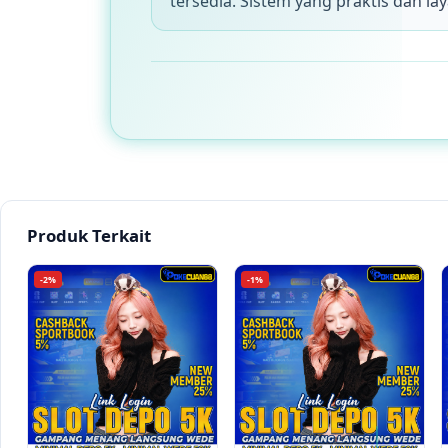
tersedia. Sistem yang praktis dan l
Produk Terkait
-2%
-1%