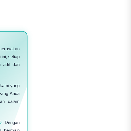
 merasakan
ni, setiap
 adil dan
 kami yang
yang Anda
han dalam
0
! Dengan
si bermain