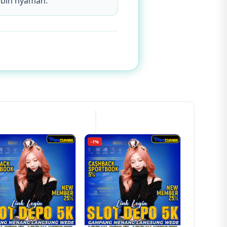
ebih nyaman.
-1%