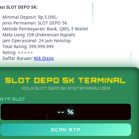
asi SLOT DEPO 5K:
Minimal Deposit: Rp.5.000,-
Jenis Permainan: SLOT DEPO 5K
Metode Pembayaran: Bank, QRIS, E-Wallet
Mata Uang: IDR (Indonesian Rupiah)
Jam Operasional: 24 Jam Nonstop
Total Rating: 399.999.999
Rating: ⭐⭐⭐⭐⭐
Daftar Buruan:
Klik Disini
SLOT DEPO 5K TERMINAL
POLA SLOT DEPO 5K SYSTEM ANALYZER
RTP SLOT
-- %
SCAN RTP