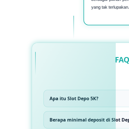
yang tak terlupakan
FAQ
Apa itu Slot Depo 5K?
Slot Depo 5K adalah platform permain
5000. Dengan konsep deposit terjangka
Berapa minimal deposit di Slot De