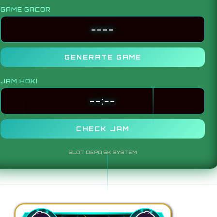
GAME GACOR
----
GENERATE GAME
JAM HOKI
--:--
CHECK JAM
SLOT DEPO 5K SYSTEM