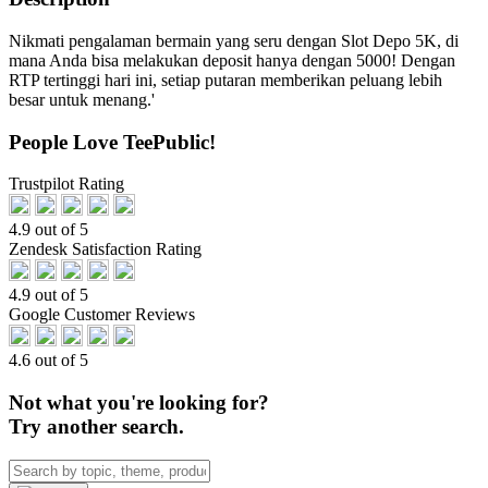
Nikmati pengalaman bermain yang seru dengan Slot Depo 5K, di
mana Anda bisa melakukan deposit hanya dengan 5000! Dengan
RTP tertinggi hari ini, setiap putaran memberikan peluang lebih
besar untuk menang.'
People Love TeePublic!
Trustpilot Rating
4.9 out of 5
Zendesk Satisfaction Rating
4.9 out of 5
Google Customer Reviews
4.6 out of 5
Not what you're looking for?
Try another search.