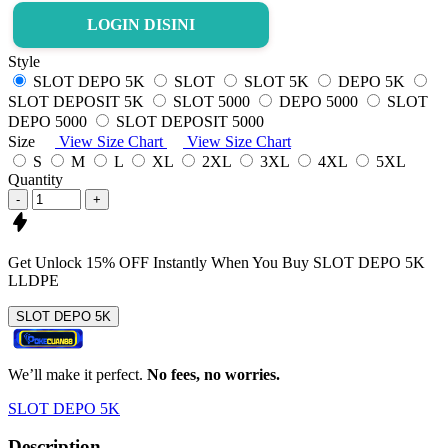
LOGIN DISINI
Style
SLOT DEPO 5K
SLOT
SLOT 5K
DEPO 5K
SLOT DEPOSIT 5K
SLOT 5000
DEPO 5000
SLOT
DEPO 5000
SLOT DEPOSIT 5000
Size
View Size Chart
View Size Chart
S
M
L
XL
2XL
3XL
4XL
5XL
Quantity
-
+
Get
Unlock 15%
OFF Instantly When You Buy
SLOT DEPO 5K
LLDPE
SLOT DEPO 5K
We’ll make it perfect.
No fees, no worries.
SLOT DEPO 5K
Description