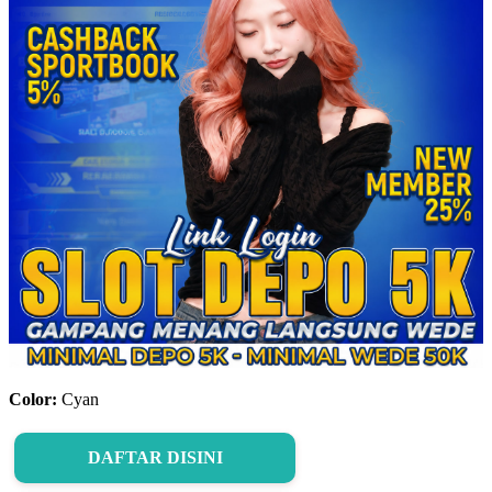
Color:
Cyan
DAFTAR DISINI