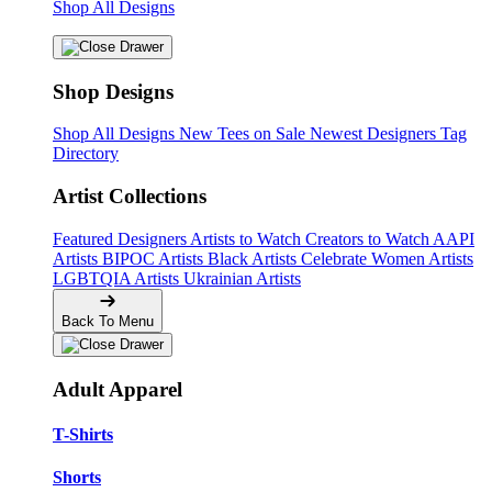
Shop All Designs
Shop Designs
Shop All Designs
New Tees on Sale
Newest Designers
Tag
Directory
Artist Collections
Featured Designers
Artists to Watch
Creators to Watch
AAPI
Artists
BIPOC Artists
Black Artists
Celebrate Women Artists
LGBTQIA Artists
Ukrainian Artists
Back To Menu
Adult Apparel
T-Shirts
Shorts