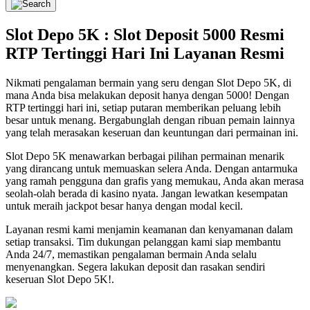
Slot Depo 5K : Slot Deposit 5000 Resmi
RTP Tertinggi Hari Ini Layanan Resmi
Nikmati pengalaman bermain yang seru dengan Slot Depo 5K, di
mana Anda bisa melakukan deposit hanya dengan 5000! Dengan
RTP tertinggi hari ini, setiap putaran memberikan peluang lebih
besar untuk menang. Bergabunglah dengan ribuan pemain lainnya
yang telah merasakan keseruan dan keuntungan dari permainan ini.
Slot Depo 5K menawarkan berbagai pilihan permainan menarik
yang dirancang untuk memuaskan selera Anda. Dengan antarmuka
yang ramah pengguna dan grafis yang memukau, Anda akan merasa
seolah-olah berada di kasino nyata. Jangan lewatkan kesempatan
untuk meraih jackpot besar hanya dengan modal kecil.
Layanan resmi kami menjamin keamanan dan kenyamanan dalam
setiap transaksi. Tim dukungan pelanggan kami siap membantu
Anda 24/7, memastikan pengalaman bermain Anda selalu
menyenangkan. Segera lakukan deposit dan rasakan sendiri
keseruan Slot Depo 5K!.