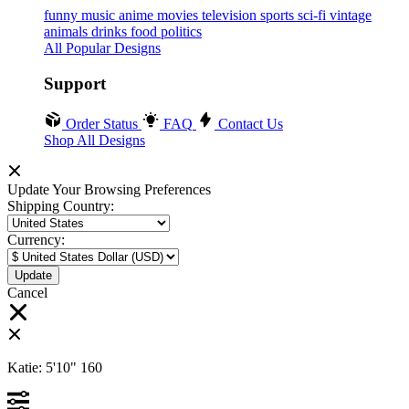
funny
music
anime
movies
television
sports
sci-fi
vintage
animals
drinks
food
politics
All Popular Designs
Support
Order Status
FAQ
Contact Us
Shop All Designs
Update Your Browsing Preferences
Shipping Country:
Currency:
Cancel
Katie:
5'10"
160