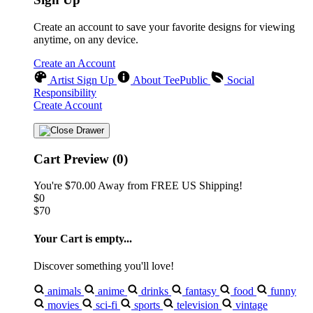
Create an account to save your favorite designs for viewing
anytime, on any device.
Create an Account
Artist Sign Up
About TeePublic
Social
Responsibility
Create Account
Cart Preview (0)
You're
$70.00
Away from
FREE US Shipping!
$0
$70
Your Cart is empty...
Discover something you'll love!
animals
anime
drinks
fantasy
food
funny
movies
sci-fi
sports
television
vintage