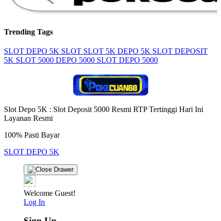
Trending Tags
SLOT DEPO 5K
SLOT
SLOT 5K
DEPO 5K
SLOT DEPOSIT
5K
SLOT 5000
DEPO 5000
SLOT DEPO 5000
Slot Depo 5K : Slot Deposit 5000 Resmi RTP Tertinggi Hari Ini
Layanan Resmi
100% Pasti Bayar
SLOT DEPO 5K
Welcome Guest!
Log In
Sign Up