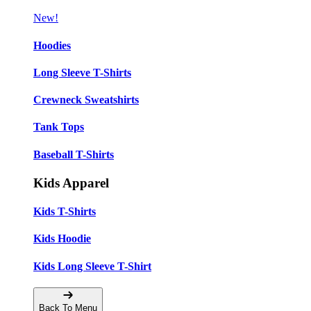
New!
Hoodies
Long Sleeve T-Shirts
Crewneck Sweatshirts
Tank Tops
Baseball T-Shirts
Kids Apparel
Kids T-Shirts
Kids Hoodie
Kids Long Sleeve T-Shirt
Back To Menu