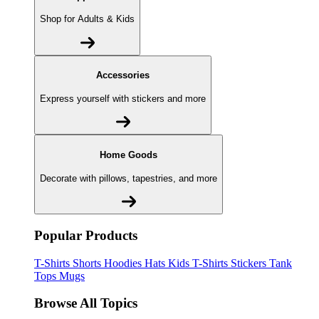
Shop for Adults & Kids
Accessories
Express yourself with stickers and more
Home Goods
Decorate with pillows, tapestries, and more
Popular Products
T-Shirts
Shorts
Hoodies
Hats
Kids T-Shirts
Stickers
Tank
Tops
Mugs
Browse All Topics