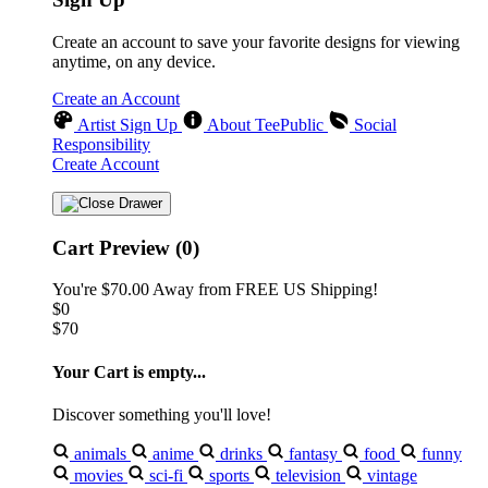
Create an account to save your favorite designs for viewing
anytime, on any device.
Create an Account
Artist Sign Up
About TeePublic
Social
Responsibility
Create Account
Cart Preview (0)
You're
$70.00
Away from
FREE US Shipping!
$0
$70
Your Cart is empty...
Discover something you'll love!
animals
anime
drinks
fantasy
food
funny
movies
sci-fi
sports
television
vintage