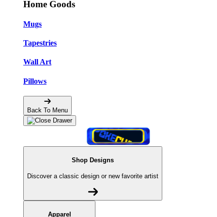
Home Goods
Mugs
Tapestries
Wall Art
Pillows
Back To Menu
Shop Designs
Discover a classic design or new favorite artist
Apparel