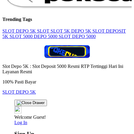
Trending Tags
SLOT DEPO 5K
SLOT
SLOT 5K
DEPO 5K
SLOT DEPOSIT
5K
SLOT 5000
DEPO 5000
SLOT DEPO 5000
Slot Depo 5K : Slot Deposit 5000 Resmi RTP Tertinggi Hari Ini
Layanan Resmi
100% Pasti Bayar
SLOT DEPO 5K
Welcome Guest!
Log In
Sign Up