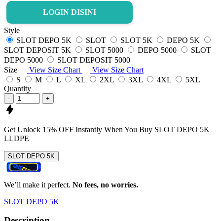
LOGIN DISINI
Style
SLOT DEPO 5K
SLOT
SLOT 5K
DEPO 5K
SLOT DEPOSIT 5K
SLOT 5000
DEPO 5000
SLOT
DEPO 5000
SLOT DEPOSIT 5000
Size
View Size Chart
View Size Chart
S
M
L
XL
2XL
3XL
4XL
5XL
Quantity
-
+
Get
Unlock 15%
OFF Instantly When You Buy
SLOT DEPO 5K
LLDPE
SLOT DEPO 5K
We’ll make it perfect.
No fees, no worries.
SLOT DEPO 5K
Description