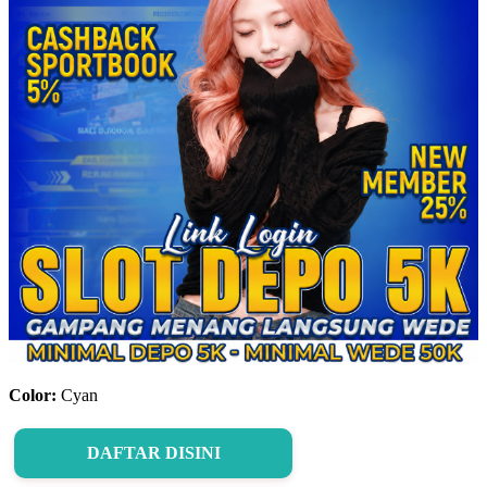
Color:
Cyan
DAFTAR DISINI