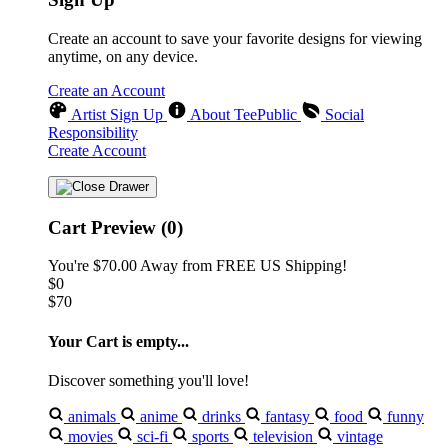
Create an account to save your favorite designs for viewing
anytime, on any device.
Create an Account
Artist Sign Up
About TeePublic
Social
Responsibility
Create Account
Cart Preview (0)
You're
$70.00
Away from
FREE US Shipping!
$0
$70
Your Cart is empty...
Discover something you'll love!
animals
anime
drinks
fantasy
food
funny
movies
sci-fi
sports
television
vintage