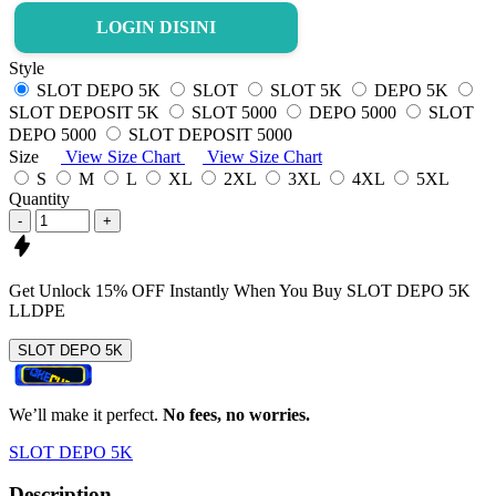
LOGIN DISINI
Style
SLOT DEPO 5K
SLOT
SLOT 5K
DEPO 5K
SLOT DEPOSIT 5K
SLOT 5000
DEPO 5000
SLOT
DEPO 5000
SLOT DEPOSIT 5000
Size
View Size Chart
View Size Chart
S
M
L
XL
2XL
3XL
4XL
5XL
Quantity
-
+
Get
Unlock 15%
OFF Instantly When You Buy
SLOT DEPO 5K
LLDPE
SLOT DEPO 5K
We’ll make it perfect.
No fees, no worries.
SLOT DEPO 5K
Description