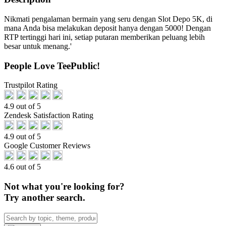
Nikmati pengalaman bermain yang seru dengan Slot Depo 5K, di
mana Anda bisa melakukan deposit hanya dengan 5000! Dengan
RTP tertinggi hari ini, setiap putaran memberikan peluang lebih
besar untuk menang.'
People Love TeePublic!
Trustpilot Rating
4.9 out of 5
Zendesk Satisfaction Rating
4.9 out of 5
Google Customer Reviews
4.6 out of 5
Not what you're looking for?
Try another search.