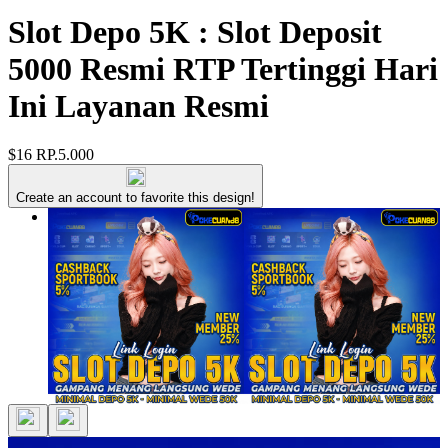
Slot Depo 5K : Slot Deposit
5000 Resmi RTP Tertinggi Hari
Ini Layanan Resmi
$16
RP.5.000
Create an account to favorite this design!