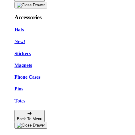
Accessories
Hats
New!
Stickers
Magnets
Phone Cases
Pins
Totes
Back To Menu