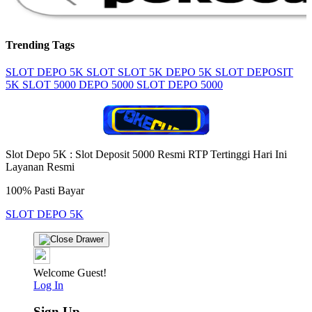
Trending Tags
SLOT DEPO 5K
SLOT
SLOT 5K
DEPO 5K
SLOT DEPOSIT
5K
SLOT 5000
DEPO 5000
SLOT DEPO 5000
Slot Depo 5K : Slot Deposit 5000 Resmi RTP Tertinggi Hari Ini
Layanan Resmi
100% Pasti Bayar
SLOT DEPO 5K
Welcome Guest!
Log In
Sign Up