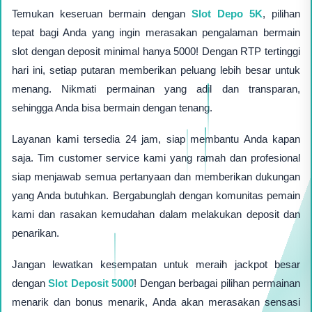
Temukan keseruan bermain dengan
Slot Depo 5K
, pilihan
tepat bagi Anda yang ingin merasakan pengalaman bermain
slot dengan deposit minimal hanya 5000! Dengan RTP tertinggi
hari ini, setiap putaran memberikan peluang lebih besar untuk
menang. Nikmati permainan yang adil dan transparan,
sehingga Anda bisa bermain dengan tenang.
Layanan kami tersedia 24 jam, siap membantu Anda kapan
saja. Tim customer service kami yang ramah dan profesional
siap menjawab semua pertanyaan dan memberikan dukungan
yang Anda butuhkan. Bergabunglah dengan komunitas pemain
kami dan rasakan kemudahan dalam melakukan deposit dan
penarikan.
Jangan lewatkan kesempatan untuk meraih jackpot besar
dengan
Slot Deposit 5000
! Dengan berbagai pilihan permainan
menarik dan bonus menarik, Anda akan merasakan sensasi