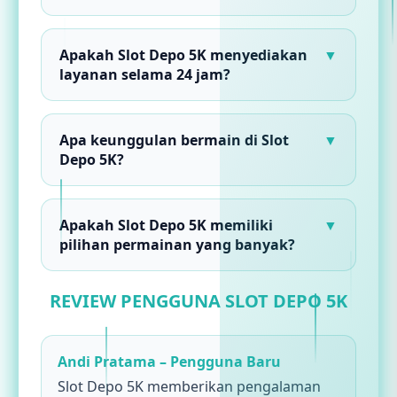
pengguna dapat menikmati berbagai pilihan
Slot Depo 5K menyediakan kemudahan
permainan yang tersedia.
transaksi dengan minimal deposit sebesar
Apakah Slot Depo 5K menyediakan
▼
5000. Hal ini membuat pemain dapat
layanan selama 24 jam?
mencoba berbagai permainan slot dengan
modal yang lebih ringan.
Ya, Slot Depo 5K menyediakan layanan
bantuan yang aktif 24 jam untuk membantu
Apa keunggulan bermain di Slot
▼
pengguna mendapatkan informasi dan solusi
Depo 5K?
terkait kebutuhan akun maupun layanan
yang tersedia.
Keunggulan Slot Depo 5K terletak pada
kemudahan akses, pilihan permainan yang
Apakah Slot Depo 5K memiliki
▼
beragam, proses transaksi praktis, serta
pilihan permainan yang banyak?
dukungan layanan pelanggan yang siap
membantu pengguna.
Slot Depo 5K menyediakan berbagai pilihan
permainan dengan tema dan fitur yang
REVIEW PENGGUNA SLOT DEPO 5K
beragam. Pemain dapat memilih permainan
sesuai dengan preferensi masing-masing
untuk mendapatkan pengalaman yang lebih
Andi Pratama – Pengguna Baru
menarik.
Slot Depo 5K memberikan pengalaman