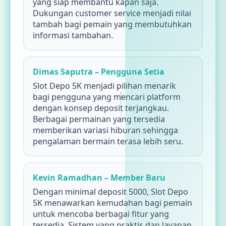
yang siap membantu kapan saja.
Dukungan customer service menjadi nilai
tambah bagi pemain yang membutuhkan
informasi tambahan.
Dimas Saputra – Pengguna Setia
Slot Depo 5K menjadi pilihan menarik
bagi pengguna yang mencari platform
dengan konsep deposit terjangkau.
Berbagai permainan yang tersedia
memberikan variasi hiburan sehingga
pengalaman bermain terasa lebih seru.
Kevin Ramadhan – Member Baru
Dengan minimal deposit 5000, Slot Depo
5K menawarkan kemudahan bagi pemain
untuk mencoba berbagai fitur yang
tersedia. Sistem yang praktis dan layanan