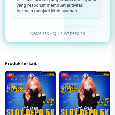
yang responsif membuat aktivitas
bermain menjadi lebih nyaman.
©2026 SEO KDJ | SLOT DEPO 5K
Produk Terkait
-2%
-1%