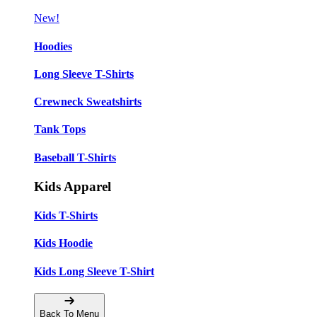
New!
Hoodies
Long Sleeve T-Shirts
Crewneck Sweatshirts
Tank Tops
Baseball T-Shirts
Kids Apparel
Kids T-Shirts
Kids Hoodie
Kids Long Sleeve T-Shirt
Back To Menu