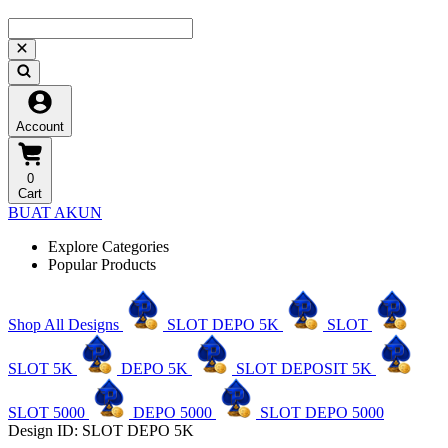
Account
0
Cart
BUAT AKUN
Explore Categories
Popular Products
Shop All Designs
SLOT DEPO 5K
SLOT
SLOT 5K
DEPO 5K
SLOT DEPOSIT 5K
SLOT 5000
DEPO 5000
SLOT DEPO 5000
Design ID: SLOT DEPO 5K