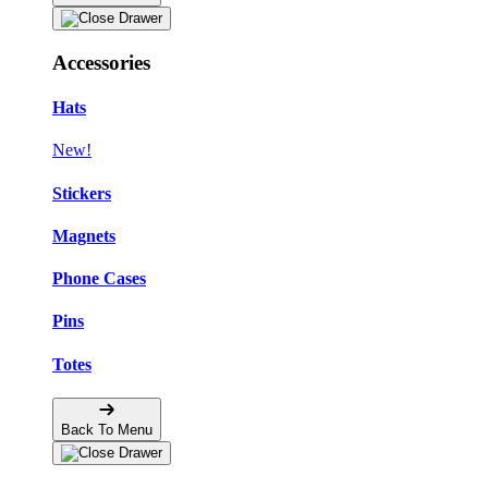
Accessories
Hats
New!
Stickers
Magnets
Phone Cases
Pins
Totes
Back To Menu