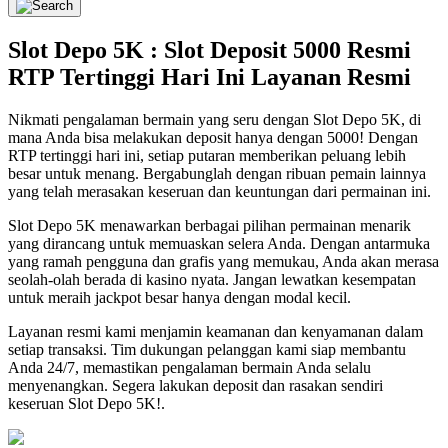
Slot Depo 5K : Slot Deposit 5000 Resmi
RTP Tertinggi Hari Ini Layanan Resmi
Nikmati pengalaman bermain yang seru dengan Slot Depo 5K, di
mana Anda bisa melakukan deposit hanya dengan 5000! Dengan
RTP tertinggi hari ini, setiap putaran memberikan peluang lebih
besar untuk menang. Bergabunglah dengan ribuan pemain lainnya
yang telah merasakan keseruan dan keuntungan dari permainan ini.
Slot Depo 5K menawarkan berbagai pilihan permainan menarik
yang dirancang untuk memuaskan selera Anda. Dengan antarmuka
yang ramah pengguna dan grafis yang memukau, Anda akan merasa
seolah-olah berada di kasino nyata. Jangan lewatkan kesempatan
untuk meraih jackpot besar hanya dengan modal kecil.
Layanan resmi kami menjamin keamanan dan kenyamanan dalam
setiap transaksi. Tim dukungan pelanggan kami siap membantu
Anda 24/7, memastikan pengalaman bermain Anda selalu
menyenangkan. Segera lakukan deposit dan rasakan sendiri
keseruan Slot Depo 5K!.