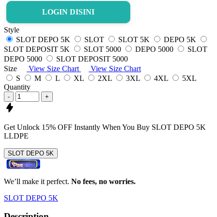
LOGIN DISINI
Style
SLOT DEPO 5K
SLOT
SLOT 5K
DEPO 5K
SLOT DEPOSIT 5K
SLOT 5000
DEPO 5000
SLOT
DEPO 5000
SLOT DEPOSIT 5000
Size
View Size Chart
View Size Chart
S
M
L
XL
2XL
3XL
4XL
5XL
Quantity
-
+
Get
Unlock 15%
OFF Instantly When You Buy
SLOT DEPO 5K
LLDPE
SLOT DEPO 5K
We’ll make it perfect.
No fees, no worries.
SLOT DEPO 5K
Description