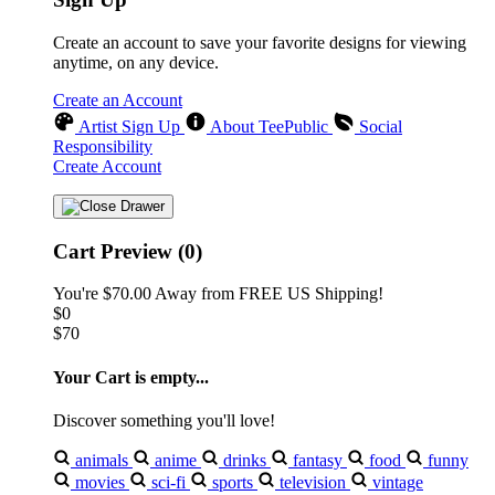
Create an account to save your favorite designs for viewing
anytime, on any device.
Create an Account
Artist Sign Up
About TeePublic
Social
Responsibility
Create Account
Cart Preview (0)
You're
$70.00
Away from
FREE US Shipping!
$0
$70
Your Cart is empty...
Discover something you'll love!
animals
anime
drinks
fantasy
food
funny
movies
sci-fi
sports
television
vintage