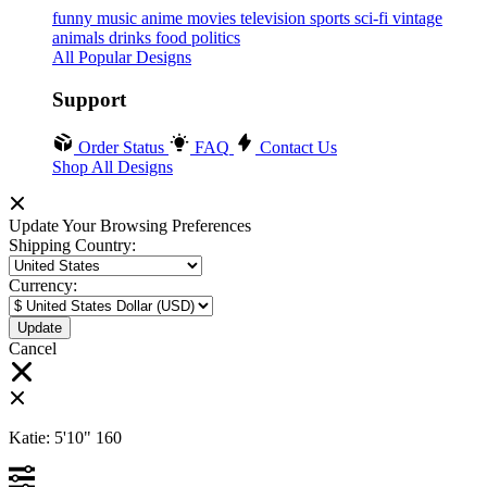
funny
music
anime
movies
television
sports
sci-fi
vintage
animals
drinks
food
politics
All Popular Designs
Support
Order Status
FAQ
Contact Us
Shop All Designs
Update Your Browsing Preferences
Shipping Country:
Currency:
Cancel
Katie:
5'10"
160