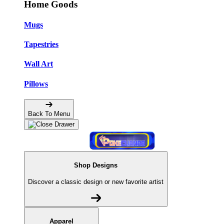
Home Goods
Mugs
Tapestries
Wall Art
Pillows
Back To Menu
Shop Designs
Discover a classic design or new favorite artist
Apparel