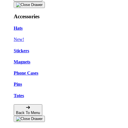
Accessories
Hats
New!
Stickers
Magnets
Phone Cases
Pins
Totes
Back To Menu