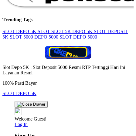
Trending Tags
SLOT DEPO 5K
SLOT
SLOT 5K
DEPO 5K
SLOT DEPOSIT
5K
SLOT 5000
DEPO 5000
SLOT DEPO 5000
Slot Depo 5K : Slot Deposit 5000 Resmi RTP Tertinggi Hari Ini
Layanan Resmi
100% Pasti Bayar
SLOT DEPO 5K
Welcome Guest!
Log In
Sign Up