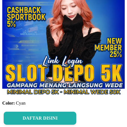
Color:
Cyan
DAFTAR DISINI