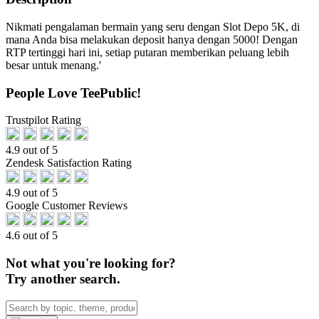
Nikmati pengalaman bermain yang seru dengan Slot Depo 5K, di
mana Anda bisa melakukan deposit hanya dengan 5000! Dengan
RTP tertinggi hari ini, setiap putaran memberikan peluang lebih
besar untuk menang.'
People Love TeePublic!
Trustpilot Rating
4.9 out of 5
Zendesk Satisfaction Rating
4.9 out of 5
Google Customer Reviews
4.6 out of 5
Not what you're looking for?
Try another search.