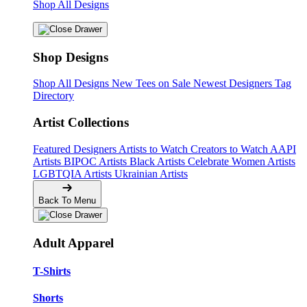
Shop All Designs
Shop Designs
Shop All Designs
New Tees on Sale
Newest Designers
Tag
Directory
Artist Collections
Featured Designers
Artists to Watch
Creators to Watch
AAPI
Artists
BIPOC Artists
Black Artists
Celebrate Women Artists
LGBTQIA Artists
Ukrainian Artists
Back To Menu
Adult Apparel
T-Shirts
Shorts