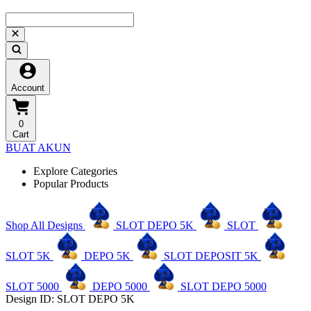
Account
0
Cart
BUAT AKUN
Explore Categories
Popular Products
Shop All Designs
SLOT DEPO 5K
SLOT
SLOT 5K
DEPO 5K
SLOT DEPOSIT 5K
SLOT 5000
DEPO 5000
SLOT DEPO 5000
Design ID: SLOT DEPO 5K