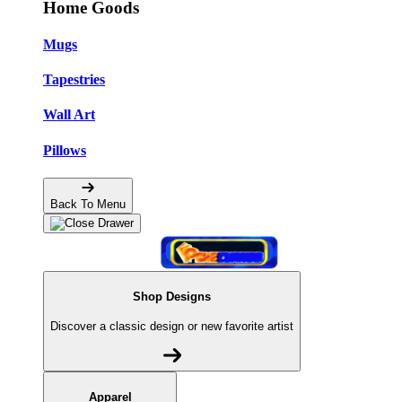
Home Goods
Mugs
Tapestries
Wall Art
Pillows
Back To Menu
Shop Designs
Discover a classic design or new favorite artist
Apparel