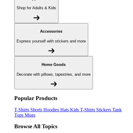
Shop for Adults & Kids
Accessories
Express yourself with stickers and more
Home Goods
Decorate with pillows, tapestries, and more
Popular Products
T-Shirts
Shorts
Hoodies
Hats
Kids T-Shirts
Stickers
Tank
Tops
Mugs
Browse All Topics