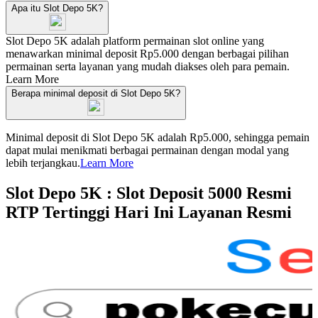
Apa itu Slot Depo 5K?
Slot Depo 5K adalah platform permainan slot online yang
menawarkan minimal deposit Rp5.000 dengan berbagai pilihan
permainan serta layanan yang mudah diakses oleh para pemain.
Learn More
Berapa minimal deposit di Slot Depo 5K?
Minimal deposit di Slot Depo 5K adalah Rp5.000, sehingga pemain
dapat mulai menikmati berbagai permainan dengan modal yang
lebih terjangkau.
Learn More
Slot Depo 5K : Slot Deposit 5000 Resmi
RTP Tertinggi Hari Ini Layanan Resmi