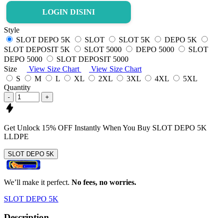
LOGIN DISINI
Style
SLOT DEPO 5K
SLOT
SLOT 5K
DEPO 5K
SLOT DEPOSIT 5K
SLOT 5000
DEPO 5000
SLOT
DEPO 5000
SLOT DEPOSIT 5000
Size
View Size Chart
View Size Chart
S
M
L
XL
2XL
3XL
4XL
5XL
Quantity
-
+
Get
Unlock 15%
OFF Instantly When You Buy
SLOT DEPO 5K
LLDPE
SLOT DEPO 5K
We’ll make it perfect.
No fees, no worries.
SLOT DEPO 5K
Description