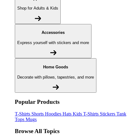
Shop for Adults & Kids
Accessories
Express yourself with stickers and more
Home Goods
Decorate with pillows, tapestries, and more
Popular Products
T-Shirts
Shorts
Hoodies
Hats
Kids T-Shirts
Stickers
Tank
Tops
Mugs
Browse All Topics