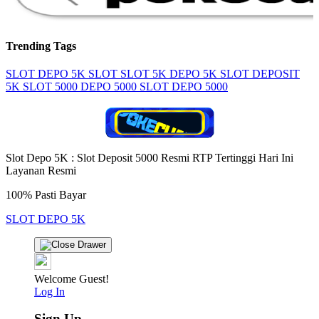
Trending Tags
SLOT DEPO 5K
SLOT
SLOT 5K
DEPO 5K
SLOT DEPOSIT
5K
SLOT 5000
DEPO 5000
SLOT DEPO 5000
Slot Depo 5K : Slot Deposit 5000 Resmi RTP Tertinggi Hari Ini
Layanan Resmi
100% Pasti Bayar
SLOT DEPO 5K
Welcome Guest!
Log In
Sign Up