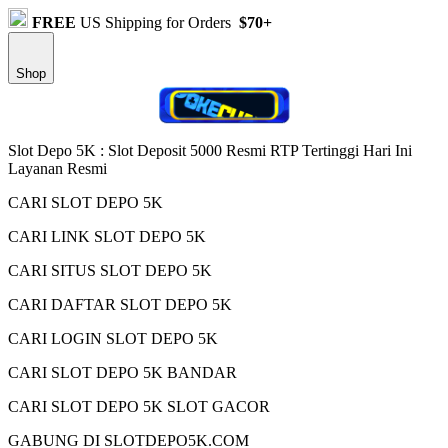
FREE
US Shipping for Orders
$70+
Shop
Slot Depo 5K : Slot Deposit 5000 Resmi RTP Tertinggi Hari Ini
Layanan Resmi
CARI SLOT DEPO 5K
CARI LINK SLOT DEPO 5K
CARI SITUS SLOT DEPO 5K
CARI DAFTAR SLOT DEPO 5K
CARI LOGIN SLOT DEPO 5K
CARI SLOT DEPO 5K BANDAR
CARI SLOT DEPO 5K SLOT GACOR
GABUNG DI SLOTDEPO5K.COM