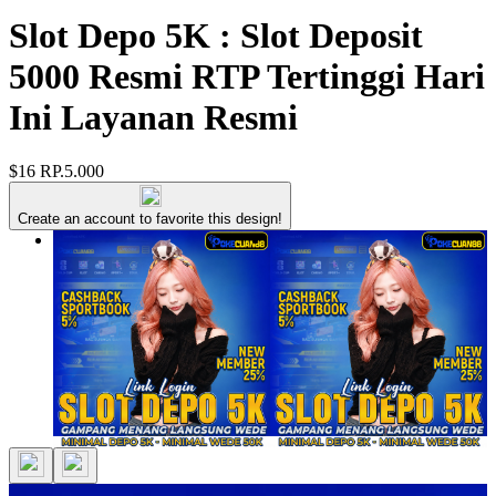
Slot Depo 5K : Slot Deposit
5000 Resmi RTP Tertinggi Hari
Ini Layanan Resmi
$16
RP.5.000
Create an account to favorite this design!