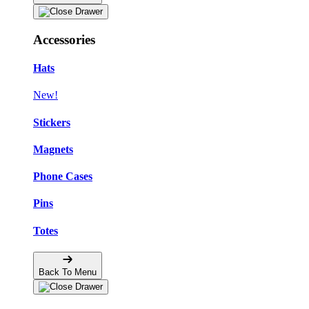
Accessories
Hats
New!
Stickers
Magnets
Phone Cases
Pins
Totes
Back To Menu