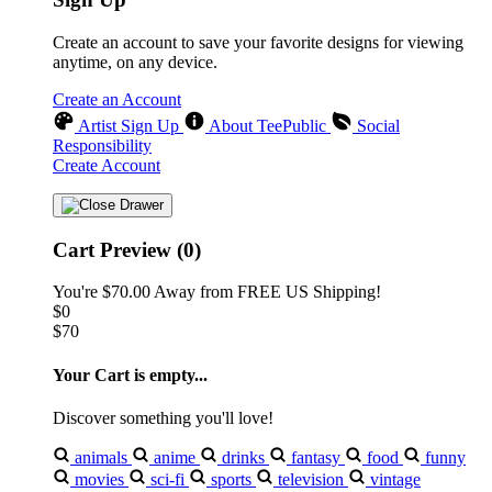
Create an account to save your favorite designs for viewing
anytime, on any device.
Create an Account
Artist Sign Up
About TeePublic
Social
Responsibility
Create Account
Cart Preview (0)
You're
$70.00
Away from
FREE US Shipping!
$0
$70
Your Cart is empty...
Discover something you'll love!
animals
anime
drinks
fantasy
food
funny
movies
sci-fi
sports
television
vintage