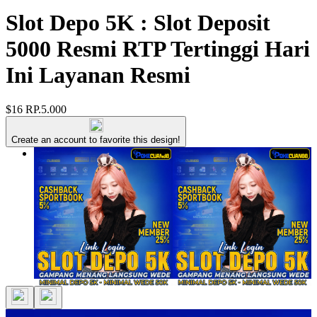
Slot Depo 5K : Slot Deposit
5000 Resmi RTP Tertinggi Hari
Ini Layanan Resmi
$16
RP.5.000
Create an account to favorite this design!