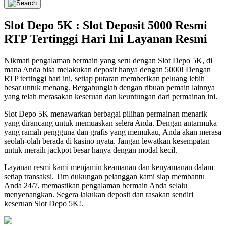
Slot Depo 5K : Slot Deposit 5000 Resmi
RTP Tertinggi Hari Ini Layanan Resmi
Nikmati pengalaman bermain yang seru dengan Slot Depo 5K, di
mana Anda bisa melakukan deposit hanya dengan 5000! Dengan
RTP tertinggi hari ini, setiap putaran memberikan peluang lebih
besar untuk menang. Bergabunglah dengan ribuan pemain lainnya
yang telah merasakan keseruan dan keuntungan dari permainan ini.
Slot Depo 5K menawarkan berbagai pilihan permainan menarik
yang dirancang untuk memuaskan selera Anda. Dengan antarmuka
yang ramah pengguna dan grafis yang memukau, Anda akan merasa
seolah-olah berada di kasino nyata. Jangan lewatkan kesempatan
untuk meraih jackpot besar hanya dengan modal kecil.
Layanan resmi kami menjamin keamanan dan kenyamanan dalam
setiap transaksi. Tim dukungan pelanggan kami siap membantu
Anda 24/7, memastikan pengalaman bermain Anda selalu
menyenangkan. Segera lakukan deposit dan rasakan sendiri
keseruan Slot Depo 5K!.