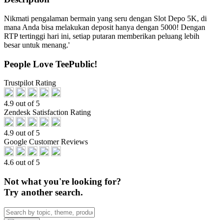
Nikmati pengalaman bermain yang seru dengan Slot Depo 5K, di
mana Anda bisa melakukan deposit hanya dengan 5000! Dengan
RTP tertinggi hari ini, setiap putaran memberikan peluang lebih
besar untuk menang.'
People Love TeePublic!
Trustpilot Rating
4.9 out of 5
Zendesk Satisfaction Rating
4.9 out of 5
Google Customer Reviews
4.6 out of 5
Not what you're looking for?
Try another search.