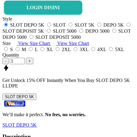
LOGIN DISINI
Style
SLOT DEPO 5K
SLOT
SLOT 5K
DEPO 5K
SLOT DEPOSIT 5K
SLOT 5000
DEPO 5000
SLOT
DEPO 5000
SLOT DEPOSIT 5000
Size
View Size Chart
View Size Chart
S
M
L
XL
2XL
3XL
4XL
5XL
Quantity
-
+
Get
Unlock 15%
OFF Instantly When You Buy
SLOT DEPO 5K
LLDPE
SLOT DEPO 5K
We’ll make it perfect.
No fees, no worries.
SLOT DEPO 5K
Description