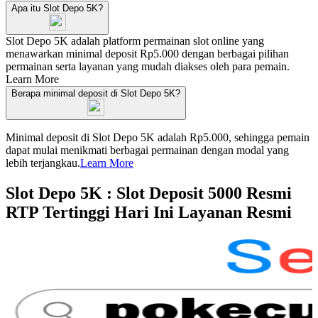
Apa itu Slot Depo 5K?
Slot Depo 5K adalah platform permainan slot online yang
menawarkan minimal deposit Rp5.000 dengan berbagai pilihan
permainan serta layanan yang mudah diakses oleh para pemain.
Learn More
Berapa minimal deposit di Slot Depo 5K?
Minimal deposit di Slot Depo 5K adalah Rp5.000, sehingga pemain
dapat mulai menikmati berbagai permainan dengan modal yang
lebih terjangkau.
Learn More
Slot Depo 5K : Slot Deposit 5000 Resmi
RTP Tertinggi Hari Ini Layanan Resmi