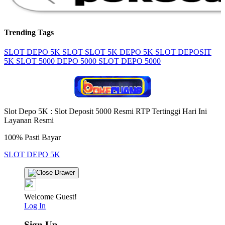
Trending Tags
SLOT DEPO 5K
SLOT
SLOT 5K
DEPO 5K
SLOT DEPOSIT
5K
SLOT 5000
DEPO 5000
SLOT DEPO 5000
Slot Depo 5K : Slot Deposit 5000 Resmi RTP Tertinggi Hari Ini
Layanan Resmi
100% Pasti Bayar
SLOT DEPO 5K
Welcome Guest!
Log In
Sign Up