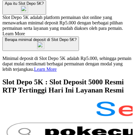
Apa itu Slot Depo 5K?
Slot Depo 5K adalah platform permainan slot online yang
menawarkan minimal deposit Rp5.000 dengan berbagai pilihan
permainan serta layanan yang mudah diakses oleh para pemain.
Learn More
Berapa minimal deposit di Slot Depo 5K?
Minimal deposit di Slot Depo 5K adalah Rp5.000, sehingga pemain
dapat mulai menikmati berbagai permainan dengan modal yang
lebih terjangkau.
Learn More
Slot Depo 5K : Slot Deposit 5000 Resmi
RTP Tertinggi Hari Ini Layanan Resmi