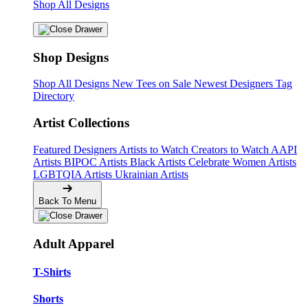
Shop All Designs
Shop Designs
Shop All Designs
New Tees on Sale
Newest Designers
Tag
Directory
Artist Collections
Featured Designers
Artists to Watch
Creators to Watch
AAPI
Artists
BIPOC Artists
Black Artists
Celebrate Women Artists
LGBTQIA Artists
Ukrainian Artists
Back To Menu
Adult Apparel
T-Shirts
Shorts