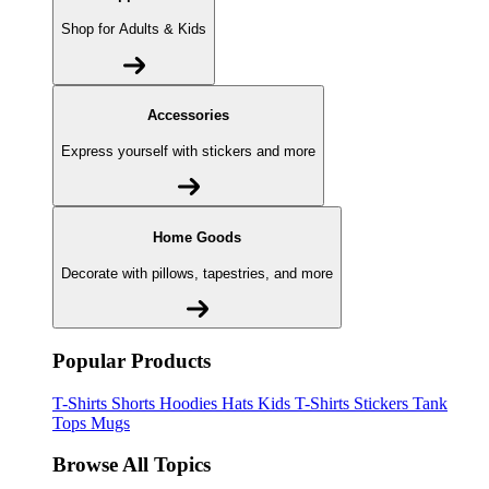
Shop for Adults & Kids
Accessories
Express yourself with stickers and more
Home Goods
Decorate with pillows, tapestries, and more
Popular Products
T-Shirts
Shorts
Hoodies
Hats
Kids T-Shirts
Stickers
Tank
Tops
Mugs
Browse All Topics