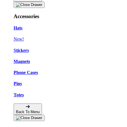
Accessories
Hats
New!
Stickers
Magnets
Phone Cases
Pins
Totes
Back To Menu