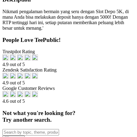
Nikmati pengalaman bermain yang seru dengan Slot Depo 5K, di
mana Anda bisa melakukan deposit hanya dengan 5000! Dengan
RTP tertinggi hari ini, setiap putaran memberikan peluang lebih
besar untuk menang.'
People Love TeePublic!
Trustpilot Rating
4.9 out of 5
Zendesk Satisfaction Rating
4.9 out of 5
Google Customer Reviews
4.6 out of 5
Not what you're looking for?
Try another search.