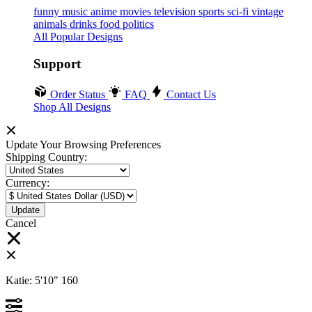
funny
music
anime
movies
television
sports
sci-fi
vintage
animals
drinks
food
politics
All Popular Designs
Support
Order Status
FAQ
Contact Us
Shop All Designs
Update Your Browsing Preferences
Shipping Country:
Currency:
Cancel
Katie:
5'10"
160