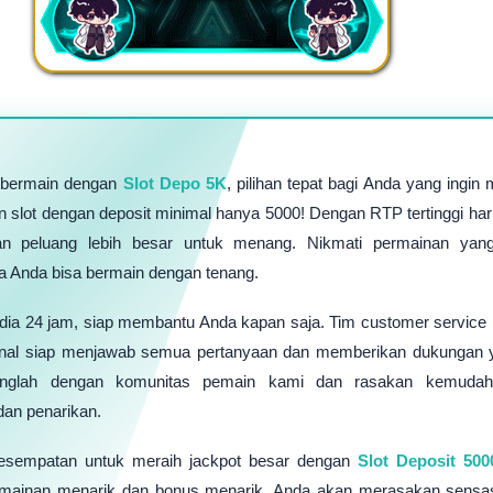
 bermain dengan
Slot Depo 5K
, pilihan tepat bagi Anda yang ingin
slot dengan deposit minimal hanya 5000! Dengan RTP tertinggi hari i
n peluang lebih besar untuk menang. Nikmati permainan yang
ga Anda bisa bermain dengan tenang.
dia 24 jam, siap membantu Anda kapan saja. Tim customer service
onal siap menjawab semua pertanyaan dan memberikan dukungan 
unglah dengan komunitas pemain kami dan rasakan kemuda
dan penarikan.
esempatan untuk meraih jackpot besar dengan
Slot Deposit 500
ermainan menarik dan bonus menarik, Anda akan merasakan sensa