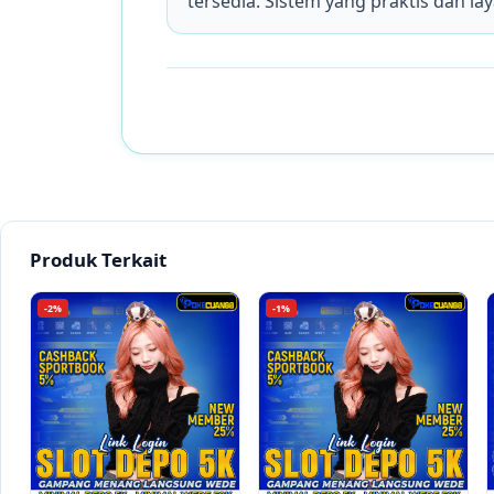
tersedia. Sistem yang praktis dan l
Produk Terkait
-2%
-1%