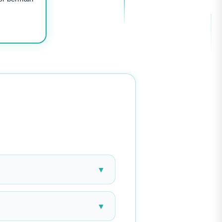
▼
minimal deposit mulai dari
ersedia.
▼