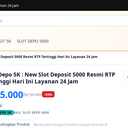
anan 24 Jam
IT 5K
SLOT DEPO 5000
t Deposit 5000 Resmi RTP Tertinggi Hari Ini Layanan 24 Jam
Depo 5K : New Slot Deposit 5000 Resmi RTP
nggi Hari Ini Layanan 24 Jam
5.000
Rp 50.000
-90%
 2
DEPO 5K
SKU:
SLOT DEPO 5000
ndingkan Produk
Bandingkan hingga 5 produk dengan bantuan AI