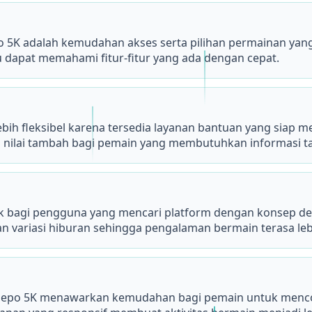
po 5K adalah kemudahan akses serta pilihan permainan yang
apat memahami fitur-fitur yang ada dengan cepat.
bih fleksibel karena tersedia layanan bantuan yang siap 
 nilai tambah bagi pemain yang membutuhkan informasi 
ik bagi pengguna yang mencari platform dengan konsep dep
 variasi hiburan sehingga pengalaman bermain terasa leb
 Depo 5K menawarkan kemudahan bagi pemain untuk menco