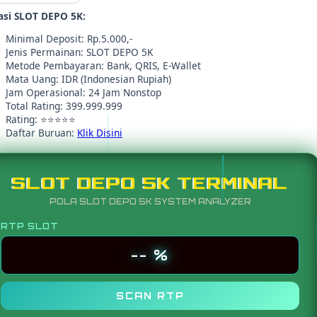
asi SLOT DEPO 5K:
Minimal Deposit: Rp.5.000,-
Jenis Permainan: SLOT DEPO 5K
Metode Pembayaran: Bank, QRIS, E-Wallet
Mata Uang: IDR (Indonesian Rupiah)
Jam Operasional: 24 Jam Nonstop
Total Rating: 399.999.999
Rating: ⭐⭐⭐⭐⭐
Daftar Buruan:
Klik Disini
SLOT DEPO 5K TERMINAL
POLA SLOT DEPO 5K SYSTEM ANALYZER
RTP SLOT
-- %
SCAN RTP