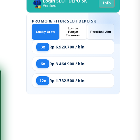
Login SLOT DEPO 5K
Info
Verified
PROMO & FITUR SLOT DEPO 5K
Lomba
Lucky Draw
Panjat
Prediksi Jitu
Turnover
3x
Rp 6.929.700 / bln
6x
Rp 3.464.900 / bln
12x
Rp 1.732.500 / bln