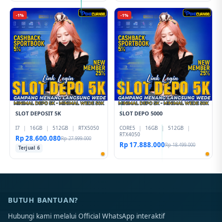
-1%
-1%
SLOT DEPOSIT 5K
SLOT DEPO 5000
I7
|
16GB
|
512GB
|
RTX5050
CORE5
|
16GB
|
512GB
|
RTX4050
Rp 28.600.080
Rp 27.999.000
Rp 17.888.000
Rp 18.499.000
Terjual 6
BUTUH BANTUAN?
Hubungi kami melalui Official WhatsApp interaktif