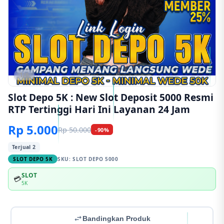
1/6
Slot Depo 5K : New Slot Deposit 5000 Resmi
RTP Tertinggi Hari Ini Layanan 24 Jam
Rp 5.000
Rp 50.000
-90%
Terjual 2
SLOT DEPO 5K
SKU:
SLOT DEPO 5000
SLOT
💳
5K
Bandingkan Produk