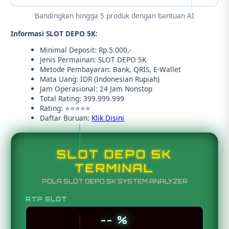
Bandingkan hingga 5 produk dengan bantuan AI
Informasi SLOT DEPO 5K:
Minimal Deposit: Rp.5.000,-
Jenis Permainan: SLOT DEPO 5K
Metode Pembayaran: Bank, QRIS, E-Wallet
Mata Uang: IDR (Indonesian Rupiah)
Jam Operasional: 24 Jam Nonstop
Total Rating: 399.999.999
Rating: ⭐⭐⭐⭐⭐
Daftar Buruan:
Klik Disini
SLOT DEPO 5K
TERMINAL
POLA SLOT DEPO 5K SYSTEM ANALYZER
RTP SLOT
-- %