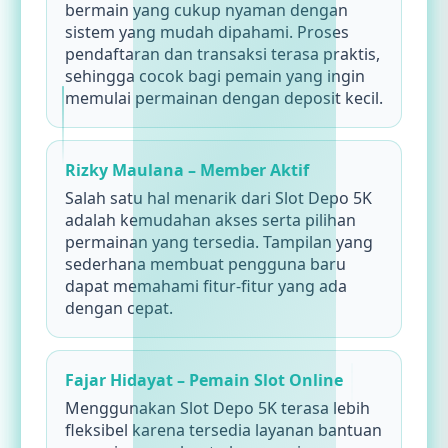
bermain yang cukup nyaman dengan
sistem yang mudah dipahami. Proses
pendaftaran dan transaksi terasa praktis,
sehingga cocok bagi pemain yang ingin
memulai permainan dengan deposit kecil.
Rizky Maulana – Member Aktif
Salah satu hal menarik dari Slot Depo 5K
adalah kemudahan akses serta pilihan
permainan yang tersedia. Tampilan yang
sederhana membuat pengguna baru
dapat memahami fitur-fitur yang ada
dengan cepat.
Fajar Hidayat – Pemain Slot Online
Menggunakan Slot Depo 5K terasa lebih
fleksibel karena tersedia layanan bantuan