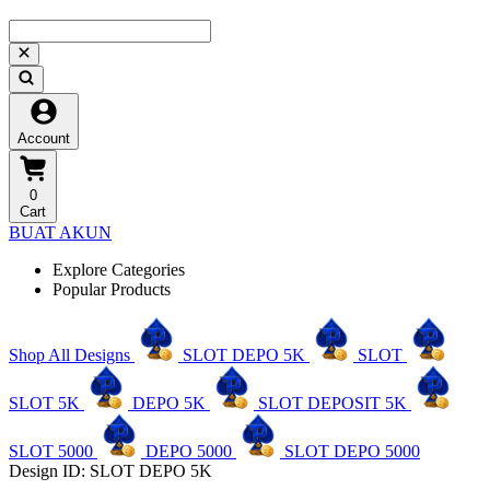
Account
0
Cart
BUAT AKUN
Explore Categories
Popular Products
Shop All Designs
SLOT DEPO 5K
SLOT
SLOT 5K
DEPO 5K
SLOT DEPOSIT 5K
SLOT 5000
DEPO 5000
SLOT DEPO 5000
Design ID: SLOT DEPO 5K