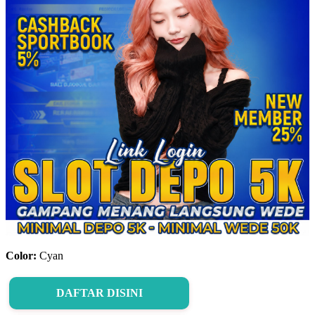
Color:
Cyan
DAFTAR DISINI