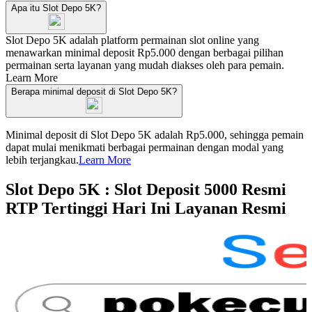
Apa itu Slot Depo 5K?
Slot Depo 5K adalah platform permainan slot online yang
menawarkan minimal deposit Rp5.000 dengan berbagai pilihan
permainan serta layanan yang mudah diakses oleh para pemain.
Learn More
Berapa minimal deposit di Slot Depo 5K?
Minimal deposit di Slot Depo 5K adalah Rp5.000, sehingga pemain
dapat mulai menikmati berbagai permainan dengan modal yang
lebih terjangkau.
Learn More
Slot Depo 5K : Slot Deposit 5000 Resmi
RTP Tertinggi Hari Ini Layanan Resmi