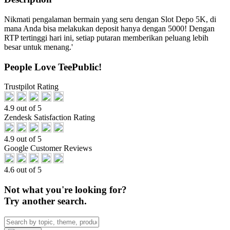
Nikmati pengalaman bermain yang seru dengan Slot Depo 5K, di
mana Anda bisa melakukan deposit hanya dengan 5000! Dengan
RTP tertinggi hari ini, setiap putaran memberikan peluang lebih
besar untuk menang.'
People Love TeePublic!
Trustpilot Rating
4.9 out of 5
Zendesk Satisfaction Rating
4.9 out of 5
Google Customer Reviews
4.6 out of 5
Not what you're looking for?
Try another search.